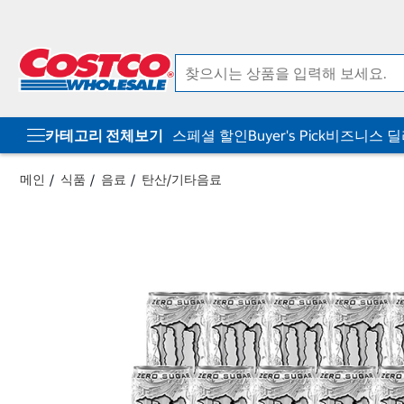
컨
메
텐
뉴
츠
로
로
바
바
로
로
가
가
기
기
카테고리 전체보기
스페셜 할인
Buyer's Pick
비즈니스 
메인
식품
음료
탄산/기타음료