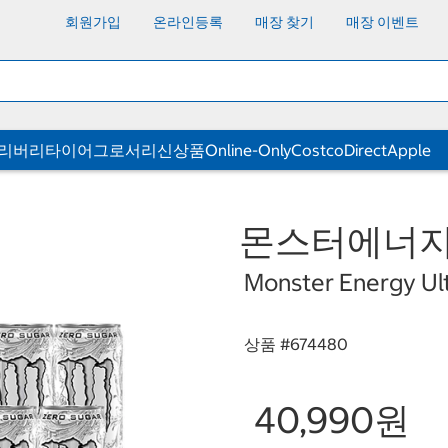
회원가입
온라인등록
매장 찾기
매장 이벤트
딜리버리
타이어
그로서리
신상품
Online-Only
CostcoDirect
Apple
몬스터에너지울트
Monster Energy Ul
상품 #
674480
40,990원