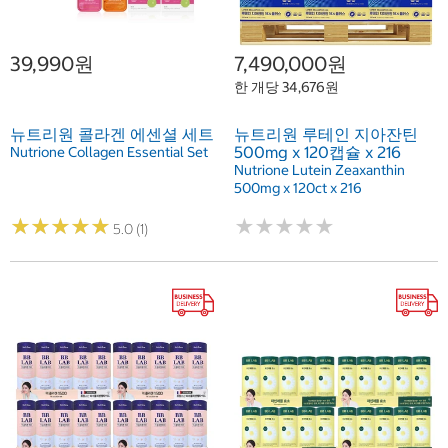
39,990원
7,490,000원
한 개당 34,676원
뉴트리원 콜라겐 에센셜 세트
뉴트리원 루테인 지아잔틴
500mg x 120캡슐 x 216
Nutrione Collagen Essential Set
Nutrione Lutein Zeaxanthin
500mg x 120ct x 216
★
★
★
★
★
★
★
★
★
★
★
★
★
★
★
★
★
★
★
★
5.0 (1)