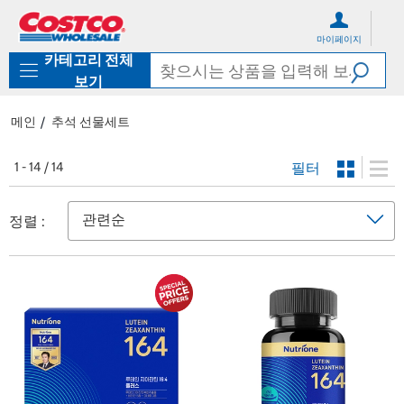
컨
메
텐
뉴
마이페이지
츠
로
카테고리 전체
로
바
바
로
보기
로
가
가
기
메인
추석 선물세트
기
필터
1 - 14 / 14
정렬 :