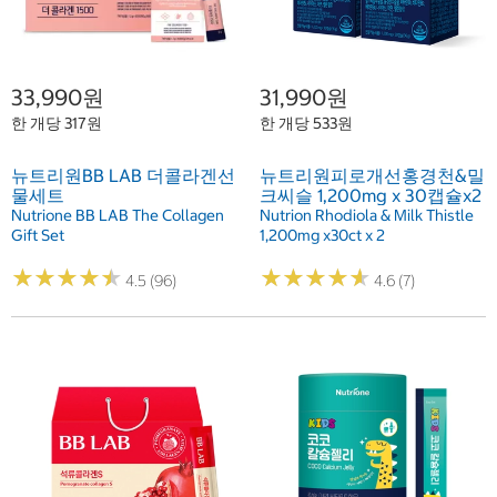
33,990원
31,990원
한 개당 317원
한 개당 533원
뉴트리원BB LAB 더콜라겐선
뉴트리원피로개선홍경천&밀
물세트
크씨슬 1,200mg x 30캡슐x2
Nutrione BB LAB The Collagen
Nutrion Rhodiola & Milk Thistle
Gift Set
1,200mg x30ct x 2
★
★
★
★
★
★
★
★
★
★
★
★
★
★
★
★
★
★
★
★
4.5 (96)
4.6 (7)