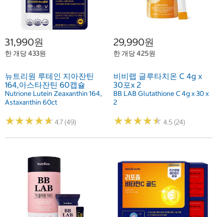
31,990원
29,990원
한 개당 433원
한 개당 425원
뉴트리원 루테인 지아잔틴
비비랩 글루타치온 C 4g x
164,아스타잔틴 60캡슐
30포x 2
Nutrione Lutein Zeaxanthin 164,
BB LAB Glutathione C 4g x 30 x
Astaxanthin 60ct
2
★
★
★
★
★
★
★
★
★
★
★
★
★
★
★
★
★
★
★
★
4.7 (49)
4.5 (24)