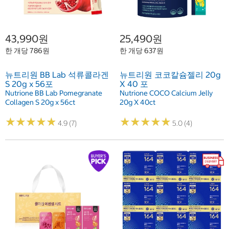
43,990원
25,490원
한 개당 786원
한 개당 637원
뉴트리원 BB Lab 석류콜라겐
뉴트리원 코코칼슘젤리 20g
S 20g x 56포
X 40 포
Nutrione BB Lab Pomegranate
Nutrione COCO Calcium Jelly
Collagen S 20g x 56ct
20g X 40ct
★
★
★
★
★
★
★
★
★
★
★
★
★
★
★
★
★
★
★
★
4.9 (7)
5.0 (4)