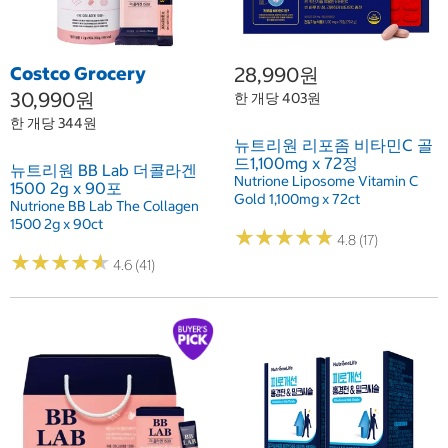
Costco Grocery
28,990원
30,990원
한 개당 403원
한 개당 344원
뉴트리원 리포좀 비타민C 골
드1,100mg x 72정
뉴트리원 BB Lab 더콜라겐
Nutrione Liposome Vitamin C
1500 2g x 90포
Gold 1,100mg x 72ct
Nutrione BB Lab The Collagen
1500 2g x 90ct
★
★
★
★
★
★
★
★
★
★
4.8 (17)
★
★
★
★
★
★
★
★
★
★
4.6 (41)