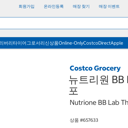
회원가입
온라인등록
매장 찾기
매장 이벤트
딜리버리
타이어
그로서리
신상품
Online-Only
CostcoDirect
Apple
Costco Grocery
뉴트리원 BB L
포
Nutrione BB Lab Th
상품 #
657633