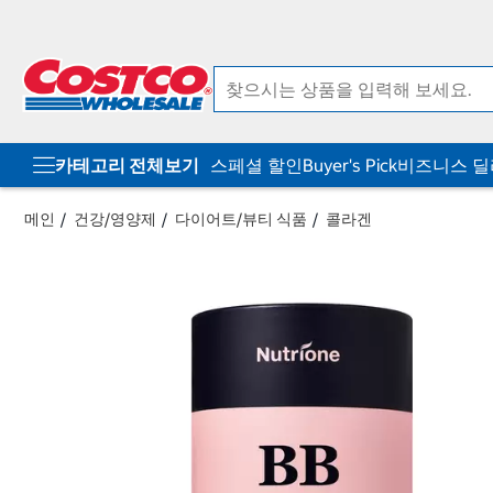
컨
메
텐
뉴
츠
로
로
바
바
로
로
가
가
기
기
카테고리 전체보기
스페셜 할인
Buyer's Pick
비즈니스 
메인
건강/영양제
다이어트/뷰티 식품
콜라겐