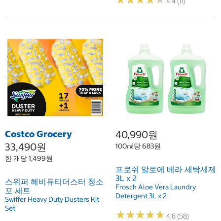
4.4 (11)
Costco Grocery
40,990원
33,490원
100㎖당 683원
한 개당 1,499원
프로쉬 알로에 베라 세탁세제
3L x 2
스위퍼 헤비듀티더스터 청소
Frosch Aloe Vera Laundry
포 세트
Detergent 3L x 2
Swiffer Heavy Duty Dusters Kit
Set
★
★
★
★
★
★
★
★
★
★
4.8 (58)