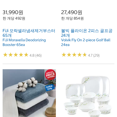
31,990원
27,490원
한 개당 492원
한 개당 854원
FiJi 모락셀라냄새제거부스터
볼빅 플라이온 2피스 골프공
65개
24개
FiJi Moraxella Deodorizing
Volvik Fly On 2-piece Golf Ball
Booster 65ea
24ea
★
★
★
★
★
★
★
★
★
★
★
★
★
★
★
★
★
★
★
★
4.8 (46)
4.7 (29)