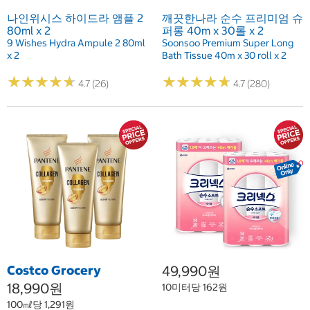
나인위시스 하이드라 앰플 2
깨끗한나라 순수 프리미엄 슈
80ml x 2
퍼롱 40m x 30롤 x 2
9 Wishes Hydra Ampule 2 80ml
Soonsoo Premium Super Long
x 2
Bath Tissue 40m x 30 roll x 2
★
★
★
★
★
★
★
★
★
★
★
★
★
★
★
★
★
★
★
★
4.7 (26)
4.7 (280)
Costco Grocery
49,990원
18,990원
10미터당 162원
100㎖당 1,291원