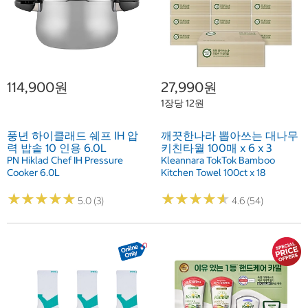
114,900원
27,990원
1장당 12원
풍년 하이클래드 쉐프 IH 압
깨끗한나라 뽑아쓰는 대나무
력 밥솥 10 인용 6.0L
키친타월 100매 x 6 x 3
PN Hiklad Chef IH Pressure
Kleannara TokTok Bamboo
Cooker 6.0L
Kitchen Towel 100ct x 18
★
★
★
★
★
★
★
★
★
★
★
★
★
★
★
★
★
★
★
★
5.0 (3)
4.6 (54)