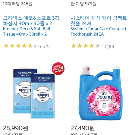
10미터당 245원
한 개당 979원
크리넥스 데코&소프트 3겹
시스테마 치석 케어 콤팩트
화장지 40m x 30롤 x 2
칫솔 24개
Kleenex Deco & Soft Bath
Systema Tartar Care Compact
Tissue 40m x 30roll x 2
Toothbrush 24EA
★
★
★
★
★
★
★
★
★
★
★
★
★
★
★
★
★
★
★
★
4.7 (1675)
4.1 (30)
28,990원
27,490원