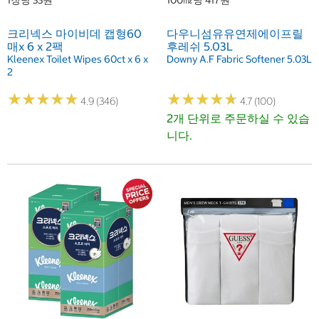
1장당 33원
100㎖당 417원
크리넥스 마이비데 캡형60
다우니섬유유연제에이프릴
매x 6 x 2팩
후레쉬 5.03L
Kleenex Toilet Wipes 60ct x 6 x
Downy A.F Fabric Softener 5.03L
2
★
★
★
★
★
★
★
★
★
★
★
★
★
★
★
★
★
★
★
★
4.9 (346)
4.7 (100)
2개 단위로 주문하실 수 있습
니다.