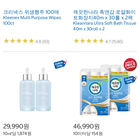
크리넥스 위생행주 100매
깨끗한나라 촉앤감 로얄화이
트화장지40m x 30롤 x 2팩
Kleenex Multi Purpose Wipes
100ct
Kleannara Ultra Soft Bath Tissue
40m x 30roll x 2
★
★
★
★
★
★
★
★
★
★
★
★
★
★
★
★
★
★
★
★
4.8 (93)
4.7 (1546)
29,990원
46,990원
10㎖당 1,874원
10미터당 154원