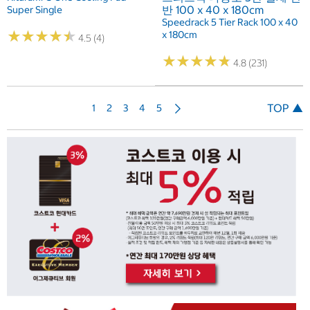
반 100 x 40 x 180cm
Super Single
Speedrack 5 Tier Rack 100 x 40
★
★
★
★
★
★
★
★
★
★
x 180cm
4.5 (4)
★
★
★
★
★
★
★
★
★
★
4.8 (231)
다
TOP ▲
1
2
3
4
5
음