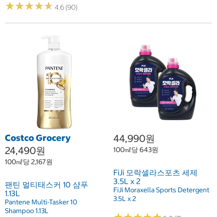
★
★
★
★
★
★
★
★
★
★
4.6 (90)
Costco Grocery
44,990원
24,490원
100㎖당 643원
100㎖당 2,167원
FiJi 모락셀라스포츠 세제
3.5L x 2
팬틴 멀티태스커 10 샴푸
FiJi Moraxella Sports Detergent
1.13L
3.5L x 2
Pantene Multi-Tasker 10
Shampoo 1.13L