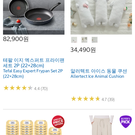
82,900원
34,490원
테팔 이지 엑스퍼트 프라이팬
세트 2P (22+28cm)
알러텍트 아이스 동물 쿠션
Tefal Easy Expert Frypan Set 2P
(22+28cm)
Allertect Ice Animal Cushion
★
★
★
★
★
★
★
★
★
★
4.4 (70)
★
★
★
★
★
★
★
★
★
★
4.7 (39)