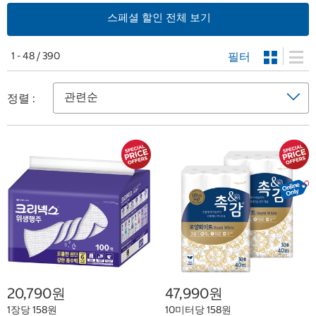
스페셜 할인 전체 보기
필터
1 - 48 / 390
정렬 :
20,790원
47,990원
1장당 158원
10미터당 158원