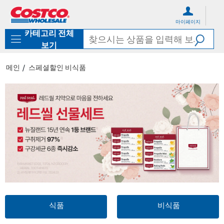
컨
메
텐
뉴
마이페이지
츠
로
카테고리 전체
로
바
바
로
보기
로
가
가
기
메인
스페셜할인 비식품
기
식품
비식품