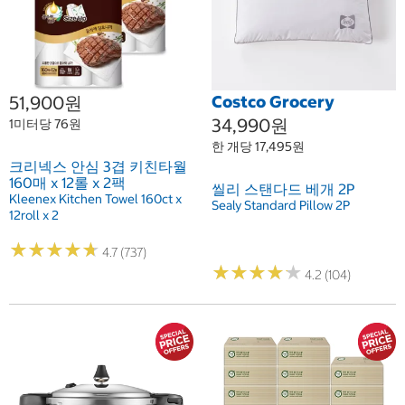
51,900원
Costco Grocery
34,990원
1미터당 76원
한 개당 17,495원
크리넥스 안심 3겹 키친타월
160매 x 12롤 x 2팩
씰리 스탠다드 베개 2P
Kleenex Kitchen Towel 160ct x
Sealy Standard Pillow 2P
12roll x 2
★
★
★
★
★
★
★
★
★
★
4.7 (737)
★
★
★
★
★
★
★
★
★
★
4.2 (104)