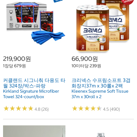
219,900원
66,900원
1장당 679원
10미터당 239원
커클랜드 시그니춰 다용도 타
크리넥스 수프림소프트 3겹
월 324장/박스-파랑
화장지37m x 30롤x 2팩
Kirkland Signature Microfiber
Kleenex Supreme Soft Tissue
Towel 324-count/box
37m x 30roll x 2
★
★
★
★
★
★
★
★
★
★
★
★
★
★
★
★
★
★
★
★
4.8 (26)
4.5 (490)