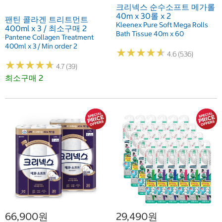
크리넥스 순수소프트 메가롤
40m x 30롤 x 2
팬틴 콜라겐 트리트먼트
Kleenex Pure Soft Mega Rolls
400ml x 3 / 최소구매 2
Bath Tissue 40m x 60
Pantene Collagen Treatment
400ml x 3 / Min order 2
★
★
★
★
★
★
★
★
★
★
4.6 (536)
★
★
★
★
★
★
★
★
★
★
4.7 (39)
최소구매 2
66,900원
29,490원