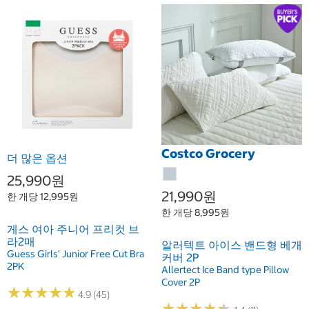
Costco Grocery
더 많은 옵션
25,990원
21,990원
한 개당 12,995원
한 개당 8,995원
게스 여아 주니어 프리컷 브
라2매
알러텍트 아이스 밴드형 베개
Guess Girls' Junior Free Cut Bra
커버 2P
2PK
Allertect Ice Band type Pillow
Cover 2P
★
★
★
★
★
★
★
★
★
★
4.9 (45)
★
★
★
★
★
★
★
★
★
★