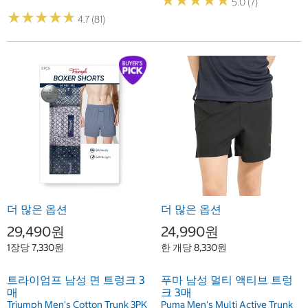
★
★
★
★
★
★
★
★
★
★
5.0 (7)
★
★
★
★
★
★
★
★
★
★
4.7 (81)
더 많은 옵션
더 많은 옵션
29,490원
24,990원
1장당 7,330원
한 개당 8,330원
트라이엄프 남성 면 트렁크 3
푸마 남성 멀티 액티브 트렁
매
크 3매
Triumph Men's Cotton Trunk 3PK
Puma Men's Multi Active Trunk