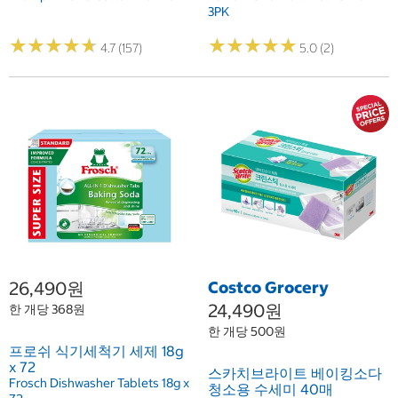
3PK
★
★
★
★
★
★
★
★
★
★
★
★
★
★
★
★
★
★
★
★
4.7 (157)
5.0 (2)
26,490원
Costco Grocery
24,490원
한 개당 368원
한 개당 500원
프로쉬 식기세척기 세제 18g
x 72
스카치브라이트 베이킹소다
Frosch Dishwasher Tablets 18g x
청소용 수세미 40매