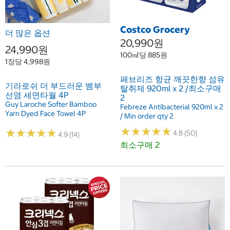
Costco Grocery
더 많은 옵션
20,990원
24,990원
100㎖당 885원
1장당 4,998원
페브리즈 항균 깨끗한향 섬유
기라로쉬 더 부드러운 뱀부
탈취제 920ml x 2 /최소구매
선염 세면타월 4P
2
Guy Laroche Softer Bamboo
Febreze Antibacterial 920ml x 2
Yarn Dyed Face Towel 4P
/ Min order qty 2
★
★
★
★
★
★
★
★
★
★
★
★
★
★
★
★
★
★
★
★
4.8 (50)
4.9 (14)
최소구매 2