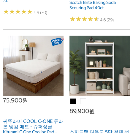
72
Scotch Brite Baking Soda
Scouring Pad 40ct
★
★
★
★
★
★
★
★
★
★
4.9 (30)
★
★
★
★
★
★
★
★
★
★
4.6 (29)
75,900원
89,900원
귀뚜라미 COOL C-ONE 듀라
론 냉감 매트 - 슈퍼싱글
스피드랙 다용도 5단 철제 선
Kiturami C-One Cooling Pad -