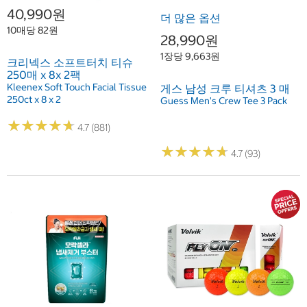
40,990원
더 많은 옵션
10매당 82원
28,990원
1장당 9,663원
크리넥스 소프트터치 티슈
250매 x 8x 2팩
Kleenex Soft Touch Facial Tissue
게스 남성 크루 티셔츠 3 매
250ct x 8 x 2
Guess Men's Crew Tee 3 Pack
★
★
★
★
★
★
★
★
★
★
4.7 (881)
★
★
★
★
★
★
★
★
★
★
4.7 (93)