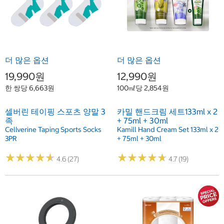
더 많은 옵션
더 많은 옵션
19,990원
12,990원
한 쌍당 6,663원
100㎖당 2,854원
셀버린 테이핑 스포츠 양말 3
카밀 핸드크림 세트133ml x 2
족
+ 75ml + 30ml
Cellverine Taping Sports Socks
Kamill Hand Cream Set 133ml x 2
3PR
+ 75ml + 30ml
★
★
★
★
★
★
★
★
★
★
★
★
★
★
★
★
★
★
★
★
4.6 (27)
4.7 (19)