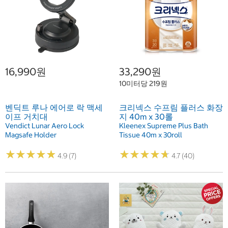
16,990원
33,290원
10미터당 219원
벤딕트 루나 에어로 락 맥세
크리넥스 수프림 플러스 화장
이프 거치대
지 40m x 30롤
Vendict Lunar Aero Lock
Kleenex Supreme Plus Bath
Magsafe Holder
Tissue 40m x 30roll
★
★
★
★
★
★
★
★
★
★
★
★
★
★
★
★
★
★
★
★
4.9 (7)
4.7 (40)