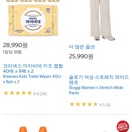
28,990원
더 많은 옵션
1장당 33원
25,990원
크리넥스 마이비데 키즈 캡형
40매 x 9팩 x 2
Kleenex Kids Toilet Wipes 40ct
슬로기 여성 스트레치 와이드
x 9pk x 2
팬츠
Sloggi Women's Stretch Wide
★
★
★
★
★
★
★
★
★
★
Pants
4.9 (34)
★
★
★
★
★
★
★
★
★
★
4.5 (4)