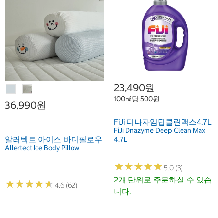
23,490원
100㎖당 500원
36,990원
FiJi 디나자임딥클린맥스4.7L
FiJi Dnazyme Deep Clean Max
알러텍트 아이스 바디필로우
4.7L
Allertect Ice Body Pillow
★
★
★
★
★
★
★
★
★
★
5.0 (3)
2개 단위로 주문하실 수 있습
★
★
★
★
★
★
★
★
★
★
4.6 (62)
니다.