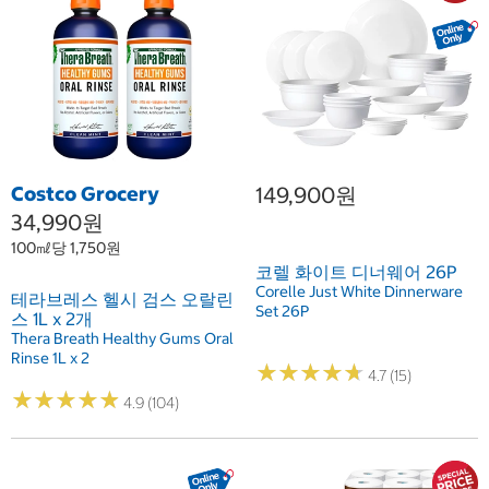
Costco Grocery
149,900원
34,990원
100㎖당 1,750원
코렐 화이트 디너웨어 26P
Corelle Just White Dinnerware
테라브레스 헬시 검스 오랄린
Set 26P
스 1L x 2개
Thera Breath Healthy Gums Oral
Rinse 1L x 2
★
★
★
★
★
★
★
★
★
★
4.7 (15)
★
★
★
★
★
★
★
★
★
★
4.9 (104)