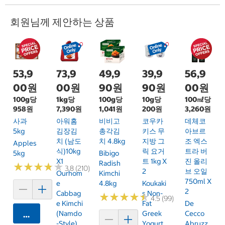
회원님께 제안하는 상품
53,9
73,9
49,9
39,9
56,9
00원
00원
90원
90원
00원
100g당
1kg당
100g당
10g당
100㎖당
958원
7,390원
1,041원
200원
3,260원
사과
아워홈
비비고
코우카
데체코
5kg
김장김
총각김
키스 무
아브르
치 (남도
치 4.8kg
지방 그
조 엑스
Apples
식)10kg
릭 요거
트라 버
5kg
Bibigo
X1
트 1kg X
진 올리
Radish
★
★
★
★
★
★
★
★
★
★
3.8 (210)
2
브 오일
Ourhom
Kimchi
750ml X
E
4.8kg
Koukaki
2
Cabbag
S Non-
★
★
★
★
★
★
★
★
★
★
4.5 (99)
E Kimchi
Fat
De
(Namdo
Greek
Cecco
카트에 담기
-style)
Yogurt
Abruzz