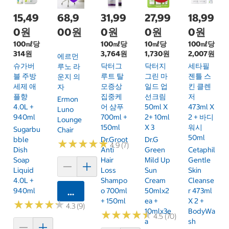
15,49
68,9
31,99
27,99
18,99
0원
00원
0원
0원
0원
100㎖당
100㎖당
10㎖당
100㎖당
314원
3,764원
1,730원
2,007원
에르먼
슈가버
닥터그
닥터지
세타필
루노 라
블 주방
루트 탈
그린 마
젠틀 스
운지 의
세제 애
모증상
일드 업
킨 클렌
자
플향
집중케
선크림
저
Ermon
4.0L +
어 샴푸
50ml X
473ml X
Luno
940ml
700ml +
2+ 10ml
2 + 바디
Lounge
150ml
X 3
워시
Sugarbu
Chair
50ml
Bble
Dr.Groot
Dr.G
★
★
★
★
★
★
★
★
★
★
4.9 (7)
Dish
Anti
Green
Cetaphil
Soap
Hair
Mild Up
Gentle
Liquid
Loss
Sun
Skin
4.0L +
Shampo
Cream
Cleanse
940ml
O 700ml
50mlx2
R 473ml
카트에 담기
+ 150ml
Ea +
X 2 +
★
★
★
★
★
★
★
★
★
★
4.3 (9)
10mlx3e
BodyWa
★
★
★
★
★
★
★
★
★
★
4.5 (70)
A
Sh