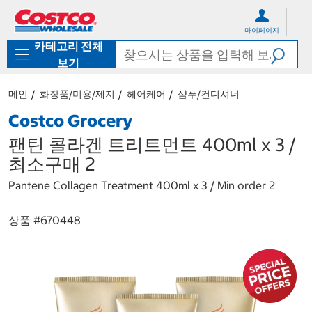
컨
메
텐
뉴
마이페이지
츠
로
카테고리 전체
로
바
바
로
보기
로
가
가
기
메인
화장품/미용/제지
헤어케어
샴푸/컨디셔너
기
Costco Grocery
팬틴 콜라겐 트리트먼트 400ml x 3 /
최소구매 2
Pantene Collagen Treatment 400ml x 3 / Min order 2
상품 #
670448