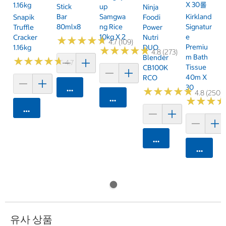
X 30롤
1.16kg
Stick
Up
Ninja
Bar
Samgwa
Kirkland
Snapik
Foodi
80mlx8
Ng Rice
Signatur
Truffle
Power
10kg X 2
E
Cracker
Nutri
★
★
★
★
★
★
★
★
★
★
4.7 (109)
Premiu
1.16kg
DUO
★
★
★
★
★
★
★
★
★
★
4.8 (273)
M Bath
Blender
★
★
★
★
★
★
★
★
★
★
4.7 (159)
Tissue
CB100K
40m X
RCO
30
카트에 담기
★
★
★
★
★
★
★
★
★
★
4.8 (250)
카트에 담기
★
★
★
★
★
★
카트에 담기
카트에 담기
카트에 
유사 상품