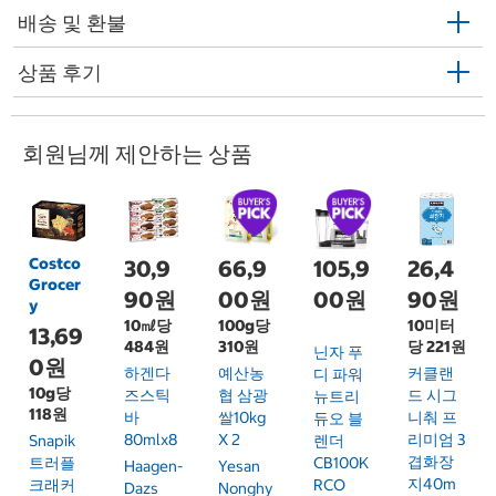
배송 및 환불
상품 후기
회원님께 제안하는 상품
Costco
30,9
66,9
105,9
26,4
Grocer
90원
00원
00원
90원
y
10㎖당
100g당
10미터
13,69
484원
310원
당 221원
닌자 푸
0원
하겐다
예산농
커클랜
디 파워
10g당
즈스틱
협 삼광
드 시그
뉴트리
118원
바
쌀10kg
니춰 프
듀오 블
80mlx8
X 2
리미엄 3
Snapik
렌더
겹화장
트러플
CB100K
Haagen-
Yesan
지40m
크래커
RCO
Dazs
Nonghy