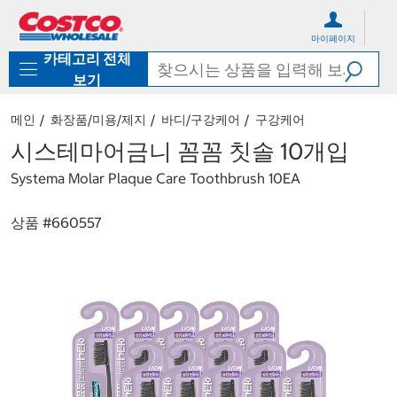
컨
메
텐
뉴
마이페이지
츠
로
카테고리 전체
로
바
바
로
보기
로
가
가
기
메인
화장품/미용/제지
바디/구강케어
구강케어
기
시스테마어금니 꼼꼼 칫솔 10개입
Systema Molar Plaque Care Toothbrush 10EA
상품 #
660557