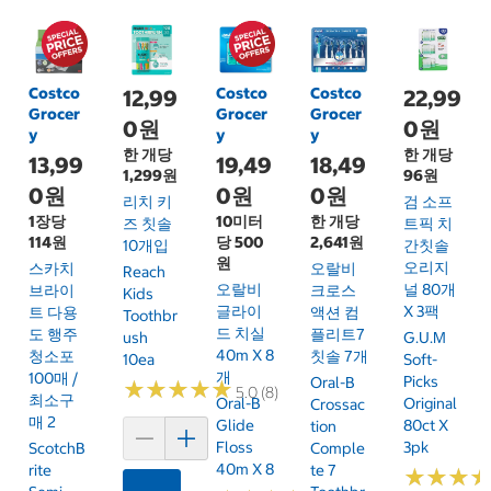
Costco
Costco
Costco
12,99
22,99
Grocer
Grocer
Grocer
0원
0원
y
y
y
한 개당
한 개당
13,99
19,49
18,49
1,299원
96원
0원
0원
0원
리치 키
검 소프
1장당
10미터
한 개당
즈 칫솔
트픽 치
114원
당 500
2,641원
10개입
간칫솔
원
오리지
스카치
오랄비
Reach
오랄비
널 80개
브라이
크로스
Kids
글라이
X 3팩
트 다용
액션 컴
Toothbr
드 치실
도 행주
플리트7
Ush
G.U.M
40m X 8
청소포
칫솔 7개
10ea
Soft-
개
100매 /
Picks
Oral-B
★
★
★
★
★
★
★
★
★
★
5.0 (8)
최소구
Oral-B
Original
Crossac
매 2
Glide
80ct X
Tion
Floss
3pk
ScotchB
Comple
40m X 8
Rite
Te 7
★
★
★
★
★
★