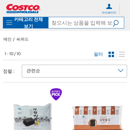
컨
메
텐
뉴
마이페이지
츠
로
카테고리 전체
로
바
바
로
보기
로
가
가
기
메인
씨위드
기
필터
1 - 10 / 10
정렬 :