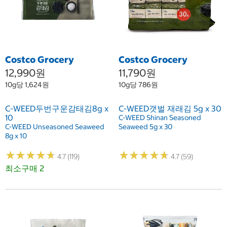
Costco Grocery
Costco Grocery
12,990원
11,790원
10g당 1,624원
10g당 786원
C-WEED두번구운감태김8g x
C-WEED갯벌 재래김 5g x 30
10
C-WEED Shinan Seasoned
C-WEED Unseasoned Seaweed
Seaweed 5g x 30
8g x 10
★
★
★
★
★
★
★
★
★
★
★
★
★
★
★
★
★
★
★
★
4.7 (119)
4.7 (59)
최소구매 2