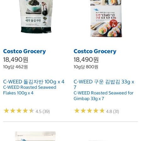
Costco Grocery
Costco Grocery
18,490원
18,490원
10g당 462원
10g당 800원
C-WEED 돌김자반 100g x 4
C-WEED 구운 김밥김 33g x
7
C-WEED Roasted Seaweed
Flakes 100g x 4
C-WEED Roasted Seaweed for
Gimbap 33g x 7
★
★
★
★
★
★
★
★
★
★
★
★
★
★
★
★
★
★
★
★
4.5 (39)
4.8 (31)