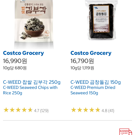
Costco Grocery
Costco Grocery
16,990원
16,790원
10g당 680원
10g당 1,119원
C-WEED 찹쌀 김부각 250g
C-WEED 곱창돌김 150g
C-WEED Seaweed Chips with
C-WEED Premium Dried
Rice 250g
Seaweed 150g
★
★
★
★
★
★
★
★
★
★
★
★
★
★
★
★
★
★
★
★
4.7 (129)
4.8 (41)