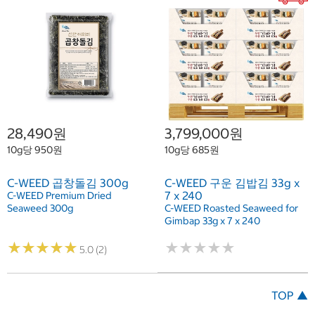
28,490원
3,799,000원
10g당 950원
10g당 685원
C-WEED 곱창돌김 300g
C-WEED 구운 김밥김 33g x
7 x 240
C-WEED Premium Dried
Seaweed 300g
C-WEED Roasted Seaweed for
Gimbap 33g x 7 x 240
★
★
★
★
★
★
★
★
★
★
★
★
★
★
★
★
★
★
★
★
5.0 (2)
TOP ▲