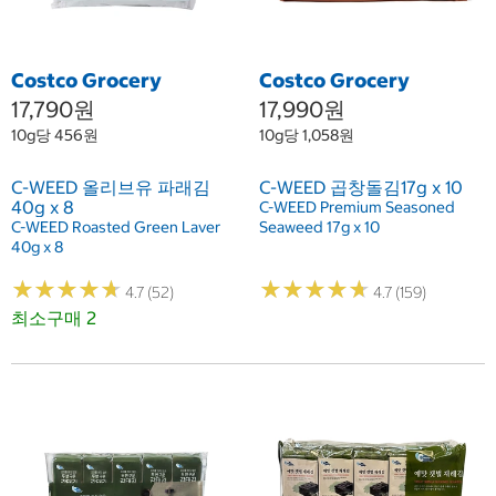
Costco Grocery
Costco Grocery
17,790원
17,990원
10g당 456원
10g당 1,058원
C-WEED 올리브유 파래김
C-WEED 곱창돌김17g x 10
40g x 8
C-WEED Premium Seasoned
C-WEED Roasted Green Laver
Seaweed 17g x 10
40g x 8
★
★
★
★
★
★
★
★
★
★
★
★
★
★
★
★
★
★
★
★
4.7 (52)
4.7 (159)
최소구매 2