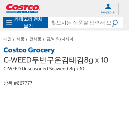
컨
메
텐
뉴
마이페이지
츠
로
카테고리 전체
로
바
바
로
보기
로
가
가
기
메인
식품
건식품
김/미역/다시마
기
Costco Grocery
C-WEED두번구운감태김8g x 10
C-WEED Unseasoned Seaweed 8g x 10
상품 #
667777