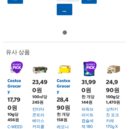
카트에 담기
유사 상품
Costco
Costco
23,49
31,99
24,9
Grocer
Grocer
0원
0원
90원
y
y
100㎖당
한 개당
100g당
17,79
28,4
245원
144원
1,470원
0원
90원
칸타타
파워브
상하키
10g당
한 개당
콘트라
라이트
친 포크
456원
158원
베이스
캡슐세
카레
커피콜
제 180
170g X
C-WEED
레모나