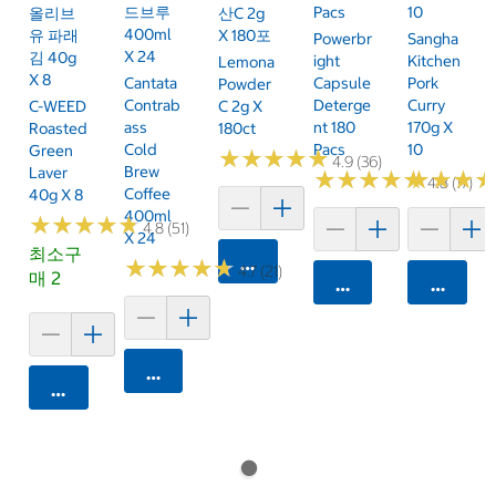
드브루
Pacs
10
올리브
산C 2g
400ml
유 파래
X 180포
Powerbr
Sangha
X 24
김 40g
Ight
Kitchen
Lemona
X 8
Cantata
Capsule
Pork
Powder
Contrab
Deterge
Curry
C-WEED
C 2g X
Ass
Nt 180
170g X
Roasted
180ct
Cold
Pacs
10
Green
★
★
★
★
★
★
★
★
★
★
4.9 (36)
Brew
Laver
★
★
★
★
★
★
★
★
★
★
★
★
★
★
★
★
4.8 (17)
Coffee
40g X 8
400ml
★
★
★
★
★
★
★
★
★
★
4.8 (51)
X 24
최소구
카트에 담기
★
★
★
★
★
★
★
★
★
★
4.7 (21)
매 2
카트에 담기
카트에 
카트에 담기
카트에 담기