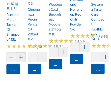
X 2
커 10 샴
Wooboo
Ong
System
푸 1.13L
Cheong
L Cold
Nonghy
A Tartar
Hwa
Buckwh
Up Red
Care
Pantene
Virgin
Eat
Chili
Compac
Multi-
Perilla
Noodle
Powder
T
Tasker
Oil
S 211.6g
1kg
Toothbr
10
200ml
X 10
Ush
Shampo
★
★
★
★
★
★
★
★
★
★
4.8 (144)
X 2
24EA
O 1.13L
★
★
★
★
★
★
★
★
★
★
4.4 (41)
★
★
★
★
★
★
★
★
★
★
★
★
★
★
★
★
★
★
★
★
★
★
★
★
★
★
4.5 (34)
4.7 (81)
카트에 담기
카트에 담기
카트에 담기
카트에 
카트에 담기