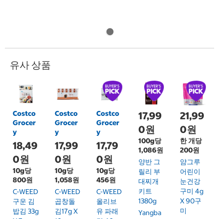
유사 상품
Costco
Costco
Costco
17,99
21,99
Grocer
Grocer
Grocer
0원
0원
y
y
y
100g당
한 개당
18,49
17,99
17,79
1,086원
200원
0원
0원
0원
양반 그
얌그루
10g당
10g당
10g당
릴리 부
어린이
800원
1,058원
456원
대찌개
눈건강
키트
구미 4g
C-WEED
C-WEED
C-WEED
1380g
X 90구
구운 김
곱창돌
올리브
미
밥김 33g
김17g X
유 파래
Yangba