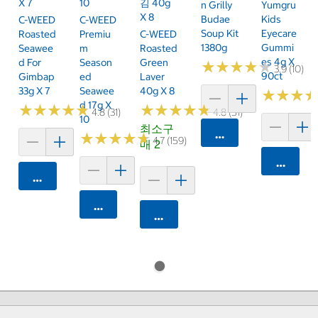
X 7
10
김 40g
N Grilly
Yumgru
X 8
Budae
Kids
C-WEED
C-WEED
Soup Kit
Eyecare
Roasted
Premiu
C-WEED
1380g
Gummi
Seawee
M
Roasted
Es 4g X
D For
Season
Green
★
★
★
★
★
★
★
★
★
★
3.9 (10)
90ct
Gimbap
Ed
Laver
33g X 7
Seawee
40g X 8
★
★
★
★
★
★
D 17g X
★
★
★
★
★
★
★
★
★
★
★
★
★
★
★
★
★
★
★
★
4.8 (31)
4.8 (51)
10
최소구
카트에 담기
★
★
★
★
★
★
★
★
★
★
4.7 (159)
매 2
카트에 
카트에 담기
카트에 담기
카트에 담기