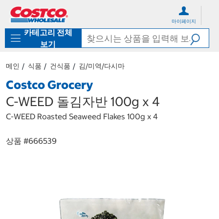
컨
메
텐
뉴
마이페이지
츠
로
카테고리 전체
로
바
바
로
보기
로
가
가
기
메인
식품
건식품
김/미역/다시마
기
Costco Grocery
C-WEED 돌김자반 100g x 4
C-WEED Roasted Seaweed Flakes 100g x 4
상품 #
666539