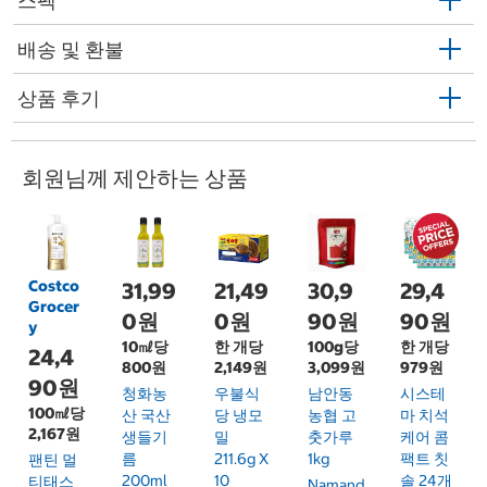
스펙
배송 및 환불
상품 후기
회원님께 제안하는 상품
Costco
31,99
21,49
30,9
29,4
Grocer
0원
0원
90원
90원
y
10㎖당
한 개당
100g당
한 개당
24,4
800원
2,149원
3,099원
979원
90원
청화농
우불식
남안동
시스테
100㎖당
산 국산
당 냉모
농협 고
마 치석
2,167원
생들기
밀
춧가루
케어 콤
름
211.6g X
1kg
팩트 칫
팬틴 멀
200ml
10
솔 24개
티태스
Namand