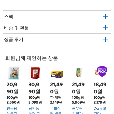
스펙
배송 및 환불
상품 후기
회원님께 제안하는 상품
20,9
30,9
21,49
21,49
18,49
90원
90원
0원
0원
0원
100g당
100g당
한 개당
100g당
100g당
2,560원
3,099원
2,149원
5,969원
2,179원
안옥남
남안동
우불식
해우랑
Dorly 오
누룽지
농협 고
당 냉모
손질한
란다