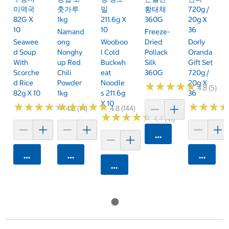
미역국
춧가루
밀
황태채
720g /
82G X
1kg
211.6g X
360G
20g X
10
10
36
Namand
Freeze-
Seawee
Ong
Wooboo
Dried
Dorly
D Soup
Nonghy
L Cold
Pollack
Oranda
With
Up Red
Buckwh
Silk
Gift Set
Scorche
Chili
Eat
360G
720g /
D Rice
Powder
Noodle
20g X
★
★
★
★
★
★
★
★
★
★
4.8 (5)
82g X 10
1kg
S 211.6g
36
X 10
★
★
★
★
★
★
★
★
★
★
★
★
★
★
★
★
★
★
★
★
★
★
★
★
★
★
4.2 (14)
4.8 (144)
★
★
★
★
★
★
★
★
★
★
4.4 (41)
카트에 담기
카트에 담기
카트에 담기
카트에 
카트에 담기