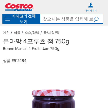
컨
메
텐
뉴
마이페이지
츠
로
카테고리 전체
로
바
바
로
보기
로
가
가
기
메인
식품
소스/양념
꿀/시럽/잼
기
본마망 4프루츠 잼 750g
Bonne Maman 4 Fruits Jam 750g
상품 #
512484