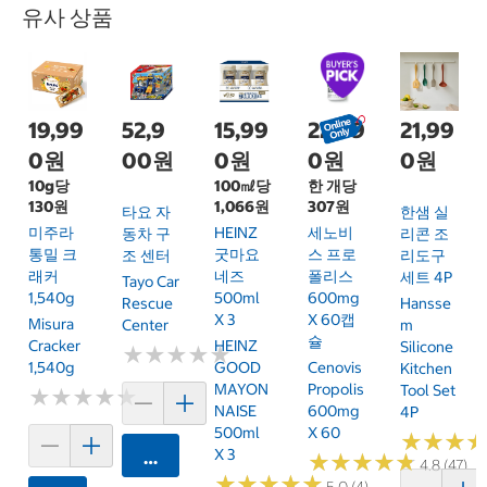
유사 상품
19,99
52,9
15,99
22,99
21,99
0원
00원
0원
0원
0원
10g당
100㎖당
한 개당
130원
1,066원
307원
타요 자
한샘 실
미주라
HEINZ
세노비
동차 구
리콘 조
통밀 크
굿마요
스 프로
조 센터
리도구
래커
네즈
폴리스
세트 4P
Tayo Car
1,540g
500ml
600mg
Rescue
Hansse
X 3
X 60캡
Misura
Center
M
슐
Cracker
HEINZ
Silicone
★
★
★
★
★
★
★
★
★
★
1,540g
GOOD
Cenovis
Kitchen
MAYON
Propolis
Tool Set
★
★
★
★
★
★
★
★
★
★
NAISE
600mg
4P
500ml
X 60
★
★
★
★
★
★
X 3
카트에 담기
★
★
★
★
★
★
★
★
★
★
4.8 (47)
★
★
★
★
★
★
★
★
★
★
5.0 (4)