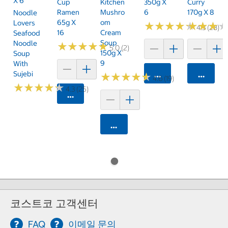
X 6
Cup
Kitchen
350g X
Curry
Ramen
Mushro
6
170g X 8
Noodle
65g X
Om
Lovers
★
★
★
★
★
★
★
★
★
★
★
★
★
★
★
★
4.3 (28)
16
Cream
Seafood
Soup
Noodle
★
★
★
★
★
★
★
★
★
★
5.0 (2)
150g X
Soup
9
With
Sujebi
카트에 담기
카트에 
★
★
★
★
★
★
★
★
★
★
4.6 (19)
★
★
★
★
★
★
★
★
★
★
4.3 (25)
카트에 담기
카트에 담기
코스트코 고객센터
FAQ
이메일 문의