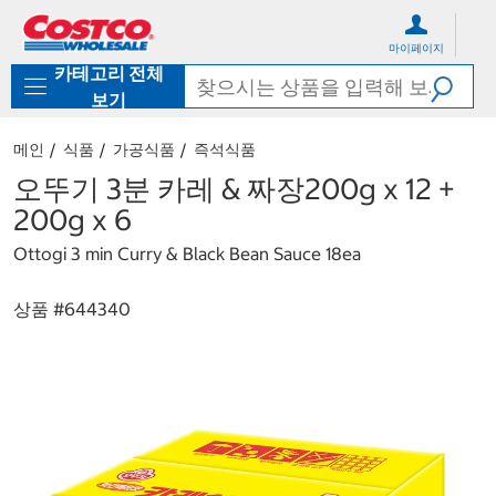
컨
메
텐
뉴
마이페이지
츠
로
카테고리 전체
로
바
바
로
보기
로
가
가
기
메인
식품
가공식품
즉석식품
기
오뚜기 3분 카레 & 짜장200g x 12 +
200g x 6
Ottogi 3 min Curry & Black Bean Sauce 18ea
상품 #
644340