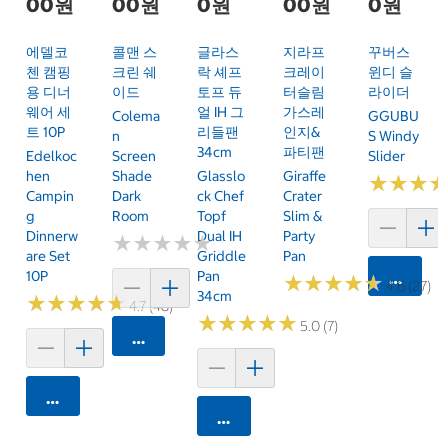
00원
00원
0원
00원
0원
에델코
콜맨 스
글라스
지라프
꾸버스
첸 캠핑
크린 쉐
락 셰프
크레이
윈디 슬
용 디너
이드
토프 듀
터슬림
라이더
웨어 세
얼 IH 그
가스레
Colema
GGUBU
트 10P
리들팬
인지&
N
S Windy
34cm
파티팬
Edelkoc
Screen
Slider
Hen
Shade
Glasslo
Giraffe
★
★
★
★
★
★
Campin
Dark
Ck Chef
Crater
G
Room
Topf
Slim &
Dinnerw
Dual IH
Party
★
★
★
★
★
★
★
★
★
★
Are Set
Griddle
Pan
10P
Pan
카트에 
★
★
★
★
★
★
★
★
★
★
4.6 (27)
34cm
★
★
★
★
★
★
★
★
★
★
4.7 (48)
★
★
★
★
★
★
★
★
★
★
5.0 (7)
카트에 담기
카트에 담기
카트에 담기