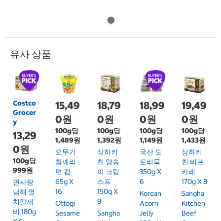
유사 상품
Costco
15,49
18,79
18,99
19,49
Grocer
0원
0원
0원
0원
y
100g당
100g당
100g당
100g당
13,29
1,489원
1,392원
1,149원
1,433원
0원
오뚜기
상하키
국산 도
상하키
100g당
참깨라
친 양송
토리묵
친 비프
999원
면 컵
이 크림
350g X
카레
65g X
스프
6
170g X 8
면사랑
16
150g X
남해 멸
Korean
Sangha
9
치칼제
Ottogi
Acorn
Kitchen
비 180g
Sesame
Sangha
Jelly
Beef