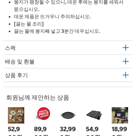
봉지가 팽창될 수 있으니, 데운 후에는 봉지를 세워서
뜯으십시오.
데운 제품은 뜨거우니 주의하십시오.
[끓는 물 조리]
끓는 물에 봉지째 넣고 3분간 데우십시오.
스펙
배송 및 환불
상품 후기
회원님께 제안하는 상품
52,9
89,9
32,99
54,9
18,99