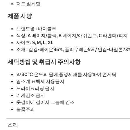
패드 일체형
제품 사양
브랜드명 : 바디블루
색상: A 베이지/블랙, B 베이지/애쉬민트, C 라벤더/피치
사이즈: S, M, L, XL
소재 : 겉감-레이온95%, 폴리우레탄5% / 안감-나일론73
세탁방법 및 취급시 주의사항
약 30℃ 온도의 물에 중성세재를 사용하여 손세탁
염소계 표백제 사용금지
드라이크리닝 금지
기계건조 금지
옷걸이에 걸어서 그늘에 건조
불꽃주의
스펙