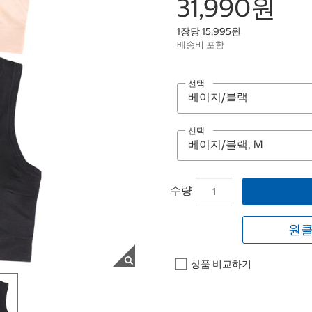
31,990원
1장당 15,995원
배송비 포함
선택
선택
수량
원클
상품 비교하기