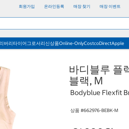
회원가입
온라인등록
매장 찾기
매장 이벤트
딜리버리
타이어
그로서리
신상품
Online-Only
CostcoDirect
Apple
바디블루 플렉
블랙, M
Bodyblue Flexfit B
상품 #
662976-BEBK-M