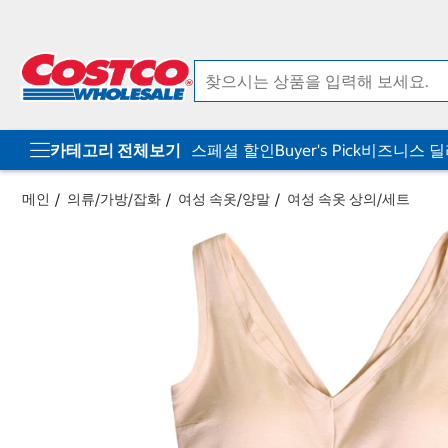
컨
메
텐
뉴
츠
로
로
바
바
로
로
가
가
기
기
카테고리 전체보기
스페셜 할인
Buyer's Pick
비즈니스 
메인
의류/가방/잡화
여성 속옷/양말
여성 속옷 상의/세트