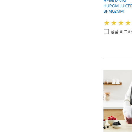
BFM02MM
HUROM JUICER 
BFM02MM
★
★
★
★
★
★
★
★
상품 비교