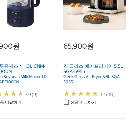
,900원
65,900원
두유제조기 1.0L CNM-
긱 글라스 에어프라이어 5.5L
1000N
SGA-5955
o Soybean Milk Maker 1.0L
Geek Glass Air Fryer 5.5L SGA-
AFF1000N
5955
★
★
★
★
★
★
★
★
★
★
★
★
★
★
★
★
★
★
3.9 (9)
4.7 (40)
품 비교하기
상품 비교하기