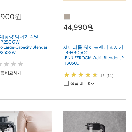
9,900원
44,990원
대용량 믹서기 4.5L
-P250GW
제니퍼룸 워킷 블렌더 믹서기
o Large-Capacity Blender
JR-HB0500
P250GW
JENNIFEROOM Wakit Blender JR-
★
★
★
★
★
★
★
★
HB0500
품 비교하기
★
★
★
★
★
★
★
★
★
★
4.6 (14)
상품 비교하기