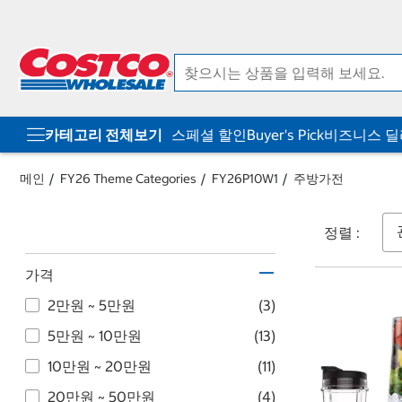
컨
메
텐
뉴
츠
로
로
바
바
로
로
가
가
기
기
카테고리 전체보기
스페셜 할인
Buyer's Pick
비즈니스 
메인
FY26 Theme Categories
FY26P10W1
주방가전
정렬 :
가격
2만원 ~ 5만원
(3)
5만원 ~ 10만원
(13)
10만원 ~ 20만원
(11)
20만원 ~ 50만원
(4)