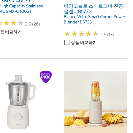
 SMX-C400ST
비앙코볼토 스마트코너 진공
 High Capacity Stainless
블렌더B573S
 4L SMX-C400ST
Bianco Volto Smart Corner Power
★
★
★
★
★
★
★
★
Blender B573S
3.9 (26)
품 비교하기
★
★
★
★
★
★
★
★
★
★
4.5 (13)
상품 비교하기