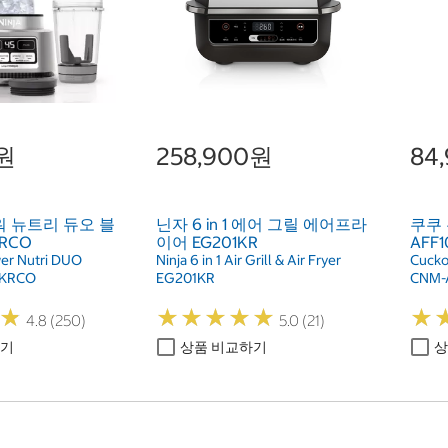
0원
258,900원
84
워 뉴트리 듀오 블
닌자 6 in 1 에어 그릴 에어프라
쿠쿠 
RCO
이어 EG201KR
AFF
wer Nutri DUO
Ninja 6 in 1 Air Grill & Air Fryer
Cucko
0KRCO
EG201KR
CNM-
★
★
★
★
★
★
★
★
★
★
★
★
★
★
4.8 (250)
5.0 (21)
하기
상품 비교하기
상