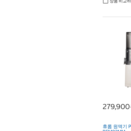
상품 비교
279,90
휴롬 원액기 P31