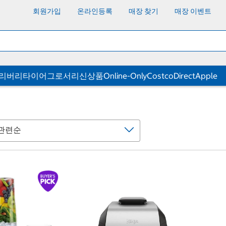
회원가입
온라인등록
매장 찾기
매장 이벤트
딜리버리
타이어
그로서리
신상품
Online-Only
CostcoDirect
Apple