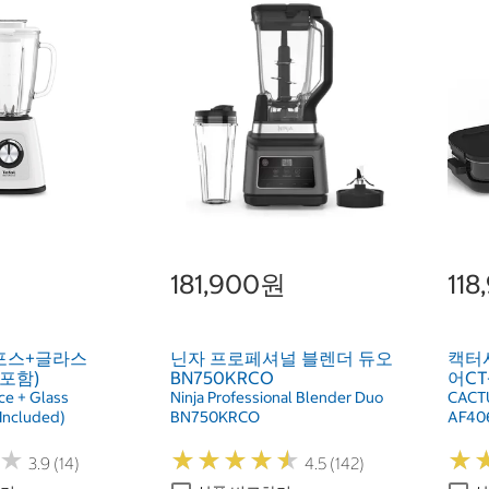
181,900원
11
포스+글라스
닌자 프로페셔널 블렌더 듀오
캑터
 포함)
BN750KRCO
어CT-
ce + Glass
Ninja Professional Blender Duo
CACTU
Included)
BN750KRCO
AF40
★
★
★
★
★
★
★
★
★
★
★
★
★
★
3.9 (14)
4.5 (142)