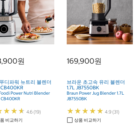
8,900원
169,900원
 푸디파워 뉴트리 블렌더
브라운 초고속 유리 블렌더
 1 CB400KR
1.7L JB7550BK
 Foodi Power Nutri Blender
Braun Power Jug Blender 1.7L
1 CB400KR
JB7550BK
★
★
★
★
★
★
★
★
★
★
★
★
★
★
★
★
★
★
4.6 (19)
4.9 (31)
품 비교하기
상품 비교하기