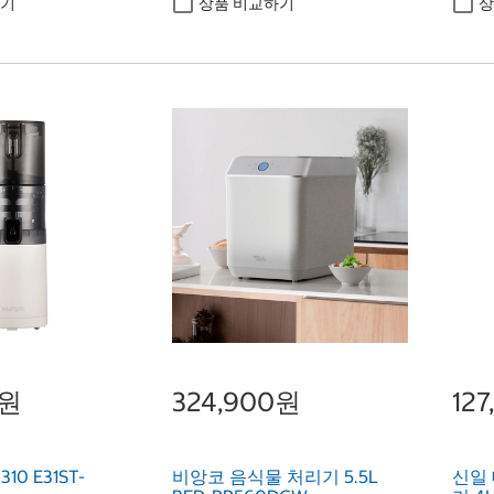
하기
상품 비교하기
상
0원
324,900원
12
0 E31ST-
비앙코 음식물 처리기 5.5L
신일