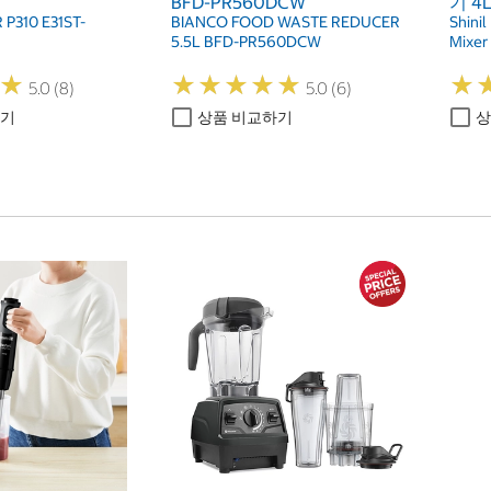
BFD-PR560DCW
기 4L
P310 E31ST-
BIANCO FOOD WASTE REDUCER
Shinil
5.5L BFD-PR560DCW
Mixer
★
★
★
★
★
★
★
★
★
★
★
★
★
★
5.0 (8)
5.0 (6)
하기
상품 비교하기
상