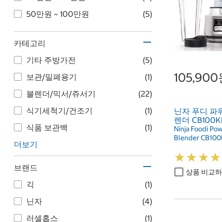
50만원 ~ 100만원
(5)
카테고리
기타 주방가전
(5)
105,90
보관/밀폐용기
(1)
블렌더/믹서/쥬서기
(22)
식기세척기/건조기
(1)
닌자 푸디 파
렌더 CB100K
식품 보관백
(1)
Ninja Foodi Po
Blender CB10
더보기
★
★
★
★
★
★
★
★
브랜드
상품 비교
긱
(1)
닌자
(4)
러셀홉스
(1)