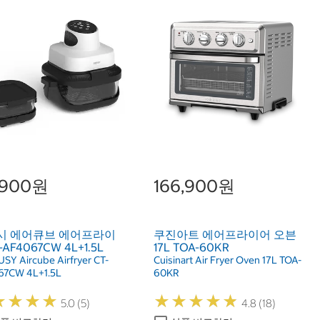
8,900원
166,900원
시 에어큐브 에어프라이
쿠진아트 에어프라이어 오븐
AF4067CW 4L+1.5L
17L TOA-60KR
SY Aircube Airfryer CT-
Cuisinart Air Fryer Oven 17L TOA-
67CW 4L+1.5L
60KR
★
★
★
★
★
★
★
★
★
★
★
★
★
★
★
★
★
★
5.0 (5)
4.8 (18)