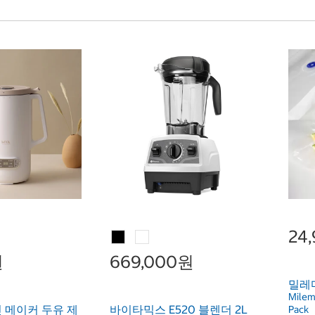
24
원
669,000원
밀레마
Milem
 메이커 두유 제
바이타믹스 E520 블렌더 2L
Pack