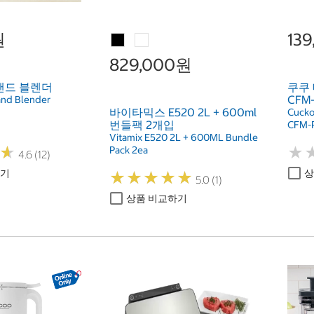
원
13
829,000원
핸드 블렌더
쿠쿠 
CFM
and Blender
바이타믹스 E520 2L + 600ml
Cucko
번들팩 2개입
CFM-
Vitamix E520 2L + 600ML Bundle
★
★
★
★
Pack 2ea
4.6 (12)
하기
상
★
★
★
★
★
★
★
★
★
★
5.0 (1)
상품 비교하기