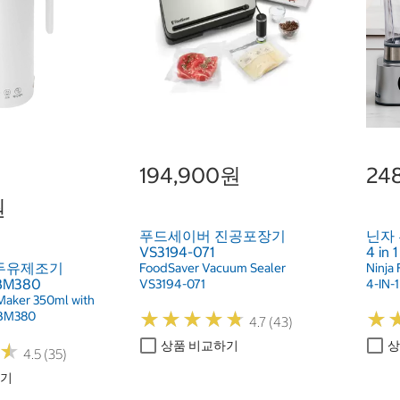
194,900원
24
원
푸드세이버 진공포장기
닌자
VS3194-071
4 in
 두유제조기
FoodSaver Vacuum Sealer
Ninja
BM380
VS3194-071
4-IN-
Maker 350ml with
★
★
★
★
★
★
★
★
★
★
★
★
-BM380
4.7 (43)
상품 비교하기
상
★
★
4.5 (35)
하기