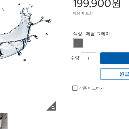
199,900원
배송비 포함
Select product
색상:
메탈 그레이
수량
원클
상품 비교하기