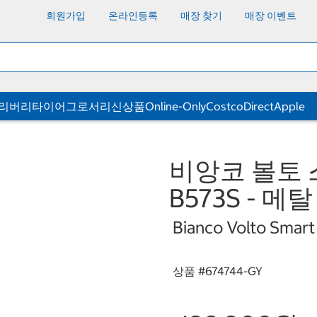
회원가입
온라인등록
매장 찾기
매장 이벤트
딜리버리
타이어
그로서리
신상품
Online-Only
CostcoDirect
Apple
비앙코 볼토
B573S - 메
Bianco Volto Smart
상품 #
674744-GY