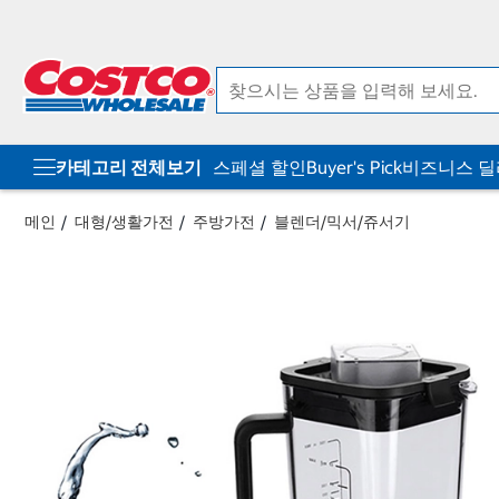
컨
메
텐
뉴
츠
로
로
바
바
로
로
가
가
기
기
카테고리 전체보기
스페셜 할인
Buyer's Pick
비즈니스 
메인
대형/생활가전
주방가전
블렌더/믹서/쥬서기