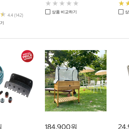
★
★
★
★
★
★
★
★
★
★
★
★
상품 비교하기
상
★
★
4.4 (142)
하기
원
184,900원
24