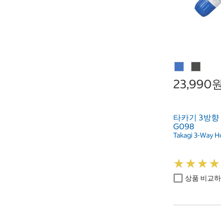
23,990
타카기 3방향
G098
Takagi 3-Way H
★
★
★
★
★
★
★
★
상품 비교