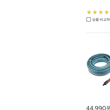
★
★
★
★
★
★
★
★
상품 비교
44,990