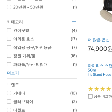
20만원 ~ 50만원
(1)
카테고리
간이텃밭
(4)
야외용 호스
(17)
더 많은 옵션
작업용 공구/안전용품
(7)
74,900
정원 가위/툴
(18)
파라솔/우산 받침대
(1)
아이리스 스
50m
더보기
Iris Stand Hos
브랜드
★
★
★
★
★
★
★
★
가데나
(10)
상품 비교
글러브웨이
(2)
디월트
(1)