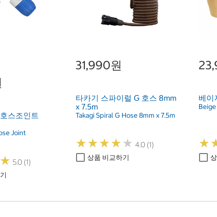
31,990원
23
원
타카기 스파이럴 G 호스 8mm
베이
x 7.5m
Beige 
 호스조인트
Takagi Spiral G Hose 8mm x 7.5m
ose Joint
★
★
★
★
★
★
★
★
★
★
★
★
4.0 (1)
상품 비교하기
상
★
★
5.0 (1)
하기