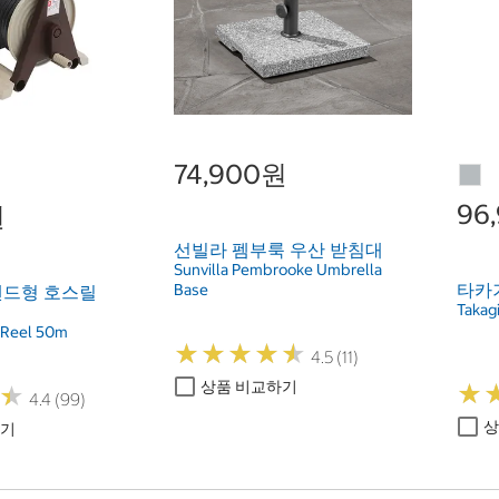
74,900원
96
원
선빌라 펨부룩 우산 받침대
Sunvilla Pembrooke Umbrella
타카기
Base
탠드형 호스릴
Takag
e Reel 50m
★
★
★
★
★
★
★
★
★
★
4.5 (11)
상품 비교하기
★
★
★
★
4.4 (99)
상
하기