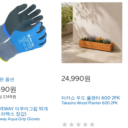
24,990원
은 옵션
,490원
 2,149원
타카쇼 우드 플랜터 600 2PK
Takasho Wood Planter 600 2PK
VEWAY 아쿠아그립 10개
 라텍스 장갑)
way Aqua Grip Gloves
★
★
★
★
★
★
★
★
★
★