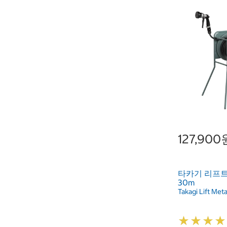
127,900
타카기 리프트
30m
Takagi Lift Me
★
★
★
★
★
★
★
★