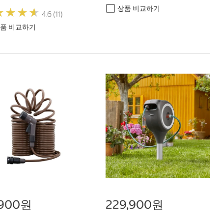
상품 비교하기
★
★
★
★
★
★
★
★
4.6 (11)
품 비교하기
,900원
229,900원