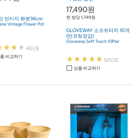
17,490원
한 쌍당 1,749원
 빈티지 화분36cm
ane Vintage Flower Pot
GLOVEWAY 소프트터치 10개
(반코팅장갑)
Gloveway Soft Touch 10Pair
★
★
★
★
★
★
★
★
4.0 (3)
품 비교하기
★
★
★
★
★
★
★
★
★
★
5.0 (12)
상품 비교하기