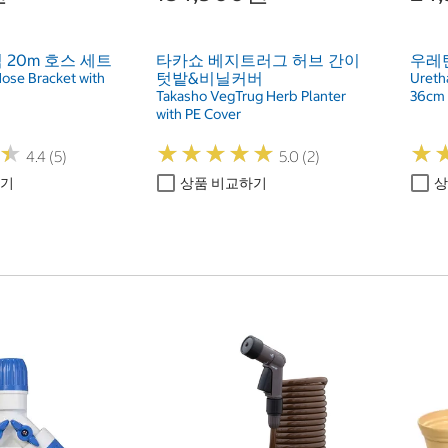
 20m 호스 세트
타카쇼 베지트러그 허브 간이
우레탄
텃밭&비닐커버
ose Bracket with
Ureth
Takasho VegTrug Herb Planter
36cm
with PE Cover
★
★
★
★
★
★
★
★
★
★
★
★
★
★
4.4 (5)
5.0 (2)
하기
상품 비교하기
상