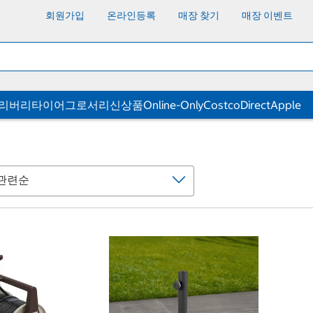
회원가입
온라인등록
매장 찾기
매장 이벤트
딜리버리
타이어
그로서리
신상품
Online-Only
CostcoDirect
Apple