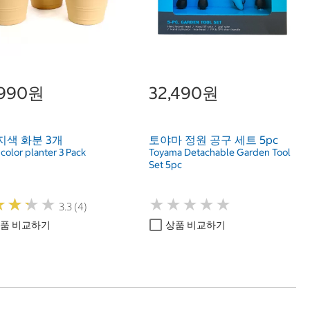
,990원
32,490원
지색 화분 3개
토야마 정원 공구 세트 5pc
color planter 3 Pack
Toyama Detachable Garden Tool
Set 5pc
★
★
★
★
★
★
★
★
★
★
★
★
★
★
★
★
★
★
3.3 (4)
품 비교하기
상품 비교하기