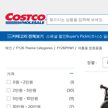
컨
메
텐
뉴
츠
로
로
바
바
로
로
가
가
기
기
카테고리 전체보기
스페셜 할인
Buyer's Pick
비즈니스 
메인
FY26 Theme Categories
FY26P11W1
여름용 정원용품
정렬 :
가격
0원 ~ 2만원
(1)
2만원 ~ 5만원
(30)
5만원 ~ 10만원
(11)
10만원 ~ 20만원
(7)