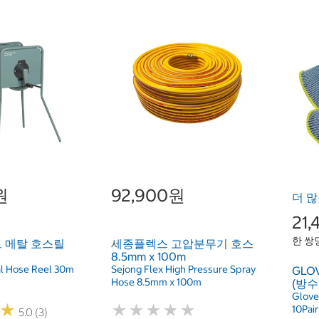
원
92,900원
더 많
21
한 쌍당
 메탈 호스릴
세종플렉스 고압분무기 호스
8.5mm x 100m
tal Hose Reel 30m
Sejong Flex High Pressure Spray
GLO
Hose 8.5mm x 100m
(방수
Glove
★
★
★
★
★
★
★
★
★
★
★
★
10Pair
5.0 (3)