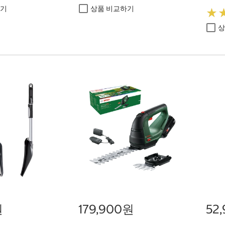
하기
상품 비교하기
★
★
상
원
179,900원
52