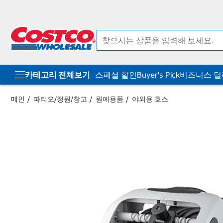
컨
메
텐
뉴
츠
로
로
바
바
로
로
가
가
기
기
카테고리 전체보기
스페셜 할인
Buyer's Pick
비즈니스 
메인
파티오/정원/창고
원예용품
야외용 호스