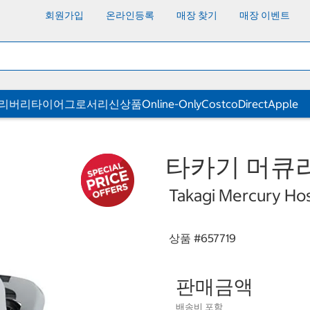
회원가입
온라인등록
매장 찾기
매장 이벤트
딜리버리
타이어
그로서리
신상품
Online-Only
CostcoDirect
Apple
타카기 머큐리
Takagi Mercury Ho
상품 #
657719
판매금액
배송비 포함