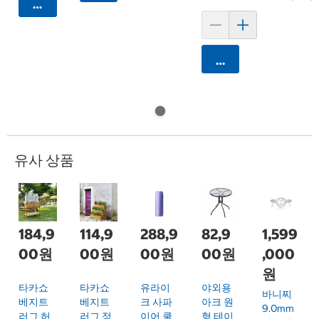
카트에 담기
카트에 담기
유사 상품
184,9
114,9
288,9
82,9
1,599
00원
00원
00원
00원
,000
원
타카쇼
타카쇼
유라이
야외용
바니찌
베지트
베지트
크 사파
아크 원
9.0mm
러그 허
러그 정
이어 쿨
형 테이