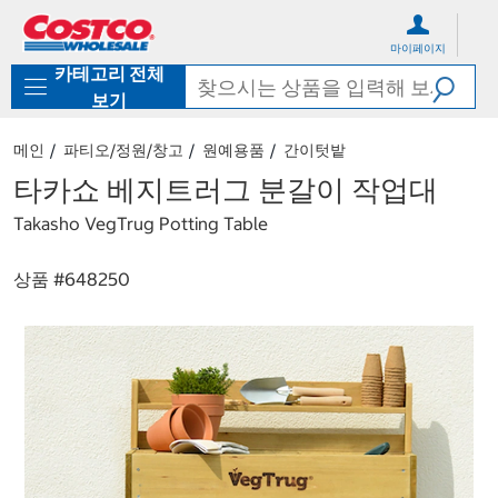
컨
메
텐
뉴
마이페이지
츠
로
카테고리 전체
로
바
바
로
보기
로
가
가
기
메인
파티오/정원/창고
원예용품
간이텃밭
기
타카쇼 베지트러그 분갈이 작업대
Takasho VegTrug Potting Table
상품 #
648250