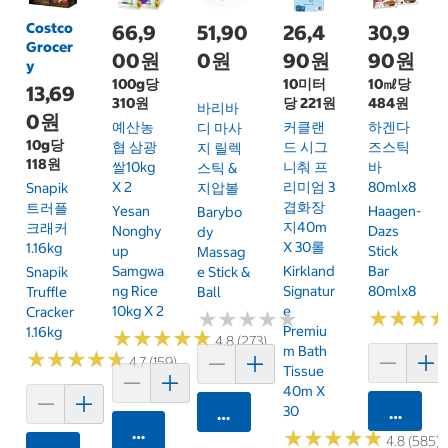
Costco
66,9
51,90
26,4
30,9
Grocer
00원
0원
90원
90원
y
100g당
10미터
10㎖당
13,69
310원
당 221원
484원
바리바
0원
예산농
커클랜
하겐다
디 마사
10g당
협 삼광
드 시그
즈스틱
지 릴렉
118원
쌀10kg
니춰 프
바
스틱 &
X 2
리미엄 3
80mlx8
Snapik
지압볼
겹화장
트러플
Yesan
Haagen-
Barybo
지40m
크래커
Nonghy
Dazs
Dy
X 30롤
1.16kg
Up
Stick
Massag
Samgwa
Kirkland
Bar
Snapik
E Stick &
Ng Rice
Signatur
80mlx8
Truffle
Ball
10kg X 2
E
Cracker
★
★
★
★
★
★
★
★
★
★
★
★
★
★
★
★
Premiu
1.16kg
★
★
★
★
★
★
★
★
★
★
4.8 (273)
M Bath
★
★
★
★
★
★
★
★
★
★
4.7 (159)
Tissue
40m X
30
카트에 
카트에 담기
카트에 담기
★
★
★
★
★
★
★
★
★
★
4.8 (585)