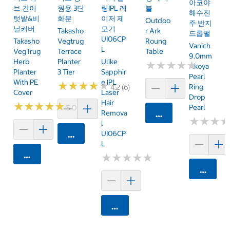
아코야
브 간이
원용 3단
링IPL 레
블
해수진
텃밭&비
화분
이저 제
Outdoo
주 반지
닐커버
모기
Takasho
R Ark
드롭펄
UI06CP
Takasho
Vegtrug
Roung
Vanich
L
VegTrug
Terrace
Table
9.0mm
Herb
Planter
Ulike
★
★
★
★
★
★
★
★
★
★
Akoya
Planter
3 Tier
Sapphir
Pearl
With PE
E IPL
★
★
★
★
★
★
★
★
★
★
Ring
4.2 (6)
Cover
Laser
Drop
Hair
★
★
★
★
★
★
★
★
★
★
Pearl
5.0 (2)
Remova
카트에 담기
★
★
★
★
★
★
L
UI06CP
카트에 담기
L
카트에 담기
★
★
★
★
★
★
★
★
★
★
카트에 
카트에 담기