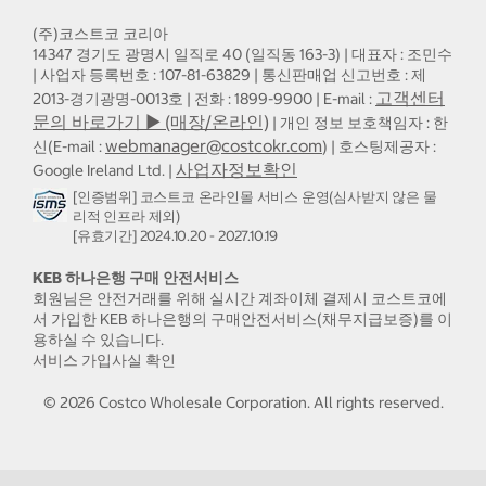
(주)코스트코 코리아
14347 경기도 광명시 일직로 40 (일직동 163-3) | 대표자 : 조민수
| 사업자 등록번호 : 107-81-63829 | 통신판매업 신고번호 : 제
고객센터
2013-경기광명-0013호 | 전화 : 1899-9900 | E-mail :
문의 바로가기 ▶ (매장/온라인)
| 개인 정보 보호책임자 : 한
webmanager@costcokr.com
신(E-mail :
) | 호스팅제공자 :
사업자정보확인
Google Ireland Ltd. |
[인증범위] 코스트코 온라인몰 서비스 운영(심사받지 않은 물
리적 인프라 제외)
[유효기간] 2024.10.20 - 2027.10.19
KEB 하나은행 구매 안전서비스
회원님은 안전거래를 위해 실시간 계좌이체 결제시 코스트코에
서 가입한 KEB 하나은행의 구매안전서비스(채무지급보증)를 이
용하실 수 있습니다.
서비스 가입사실 확인
©
2026
Costco Wholesale Corporation.
All rights reserved.