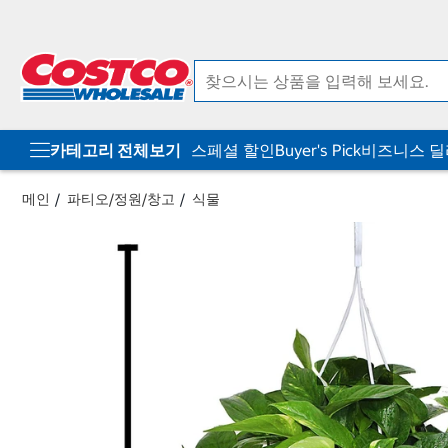
컨
메
텐
뉴
츠
로
로
바
바
로
로
가
가
기
기
카테고리 전체보기
스페셜 할인
Buyer's Pick
비즈니스 
메인
파티오/정원/창고
식물