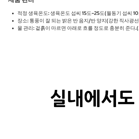
적정 생육온도: 생육온도 섭씨 15도~25도(월동기 섭씨 10
장소: 통풍이 잘 되는 밝은 반 음지/반 양지(강한 직사광
물 관리: 겉흙이 마르면 아래로 흐를 정도로 충분히 준다