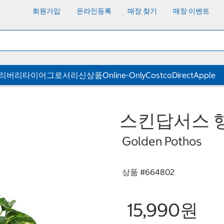
회원가입
온라인등록
매장 찾기
매장 이벤트
딜리버리
타이어
그로서리
신상품
Online-Only
CostcoDirect
Apple
스킨답서스 
Golden Pothos
상품 #
664802
15,990원