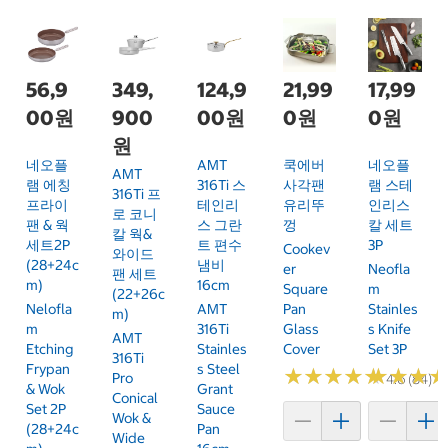
56,9
349,
124,9
21,99
17,99
00원
900
00원
0원
0원
원
네오플
AMT
쿡에버
네오플
AMT
램 에칭
316Ti 스
사각팬
램 스테
316Ti 프
프라이
테인리
유리뚜
인리스
로 코니
팬 & 웍
스 그란
껑
칼 세트
칼 웍&
세트2P
트 편수
3P
Cookev
와이드
(28+24c
냄비
Er
Neofla
팬 세트
M)
16cm
Square
M
(22+26c
Nelofla
AMT
Pan
Stainles
M)
M
316Ti
Glass
S Knife
AMT
Etching
Stainles
Cover
Set 3P
316Ti
Frypan
S Steel
★
★
★
★
★
★
★
★
★
★
★
★
★
★
★
★
Pro
4.6 (84)
& Wok
Grant
Conical
Set 2P
Sauce
Wok &
(28+24c
Pan
Wide