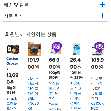
배송 및 환불
상품 후기
회원님께 제안하는 상품
Costco
191,9
66,9
26,4
105,9
Grocer
00원
00원
90원
00원
y
100g당
10미터
13,69
310원
당 221원
닌자 크
닌자 푸
0원
예산농
커클랜
리스피
디 파워
10g당
협 삼광
드 시그
에어프
뉴트리
118원
쌀10kg
니춰 프
라이어
듀오 블
X 2
리미엄 3
Snapik
3.8L
렌더
겹화장
트러플
FN090
CB100K
Yesan
지40m
크래커
KR
RCO
Nonghy