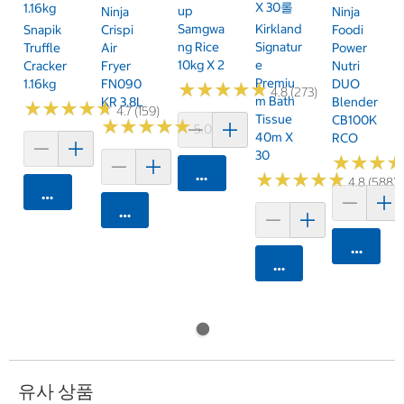
X 30롤
1.16kg
Up
Ninja
Ninja
Samgwa
Kirkland
Snapik
Crispi
Foodi
Ng Rice
Signatur
Truffle
Air
Power
10kg X 2
E
Cracker
Fryer
Nutri
Premiu
1.16kg
FN090
DUO
★
★
★
★
★
★
★
★
★
★
4.8 (273)
M Bath
KR 3.8L
Blender
★
★
★
★
★
★
★
★
★
★
4.7 (159)
Tissue
CB100K
★
★
★
★
★
★
★
★
★
★
5.0 (6)
40m X
RCO
30
★
★
★
★
★
★
카트에 담기
★
★
★
★
★
★
★
★
★
★
4.8 (588)
카트에 담기
카트에 담기
카트에 
카트에 담기
유사 상품