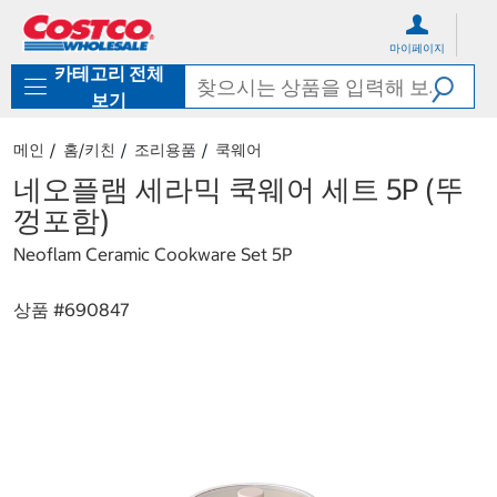
컨
메
텐
뉴
마이페이지
츠
로
카테고리 전체
로
바
바
로
보기
로
가
가
기
메인
홈/키친
조리용품
쿡웨어
기
네오플램 세라믹 쿡웨어 세트 5P (뚜
껑포함)
Neoflam Ceramic Cookware Set 5P
상품 #
690847