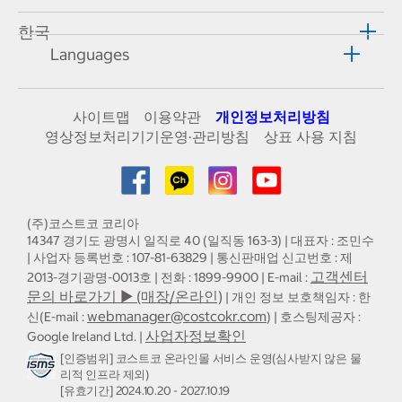
한국
Languages
사이트맵
이용약관
개인정보처리방침
영상정보처리기기운영·관리방침
상표 사용 지침
(주)코스트코 코리아
14347 경기도 광명시 일직로 40 (일직동 163-3) | 대표자 : 조민수
| 사업자 등록번호 : 107-81-63829 | 통신판매업 신고번호 : 제
고객센터
2013-경기광명-0013호 | 전화 : 1899-9900 | E-mail :
문의 바로가기 ▶ (매장/온라인)
| 개인 정보 보호책임자 : 한
webmanager@costcokr.com
신(E-mail :
) | 호스팅제공자 :
사업자정보확인
Google Ireland Ltd. |
[인증범위] 코스트코 온라인몰 서비스 운영(심사받지 않은 물
리적 인프라 제외)
[유효기간] 2024.10.20 - 2027.10.19