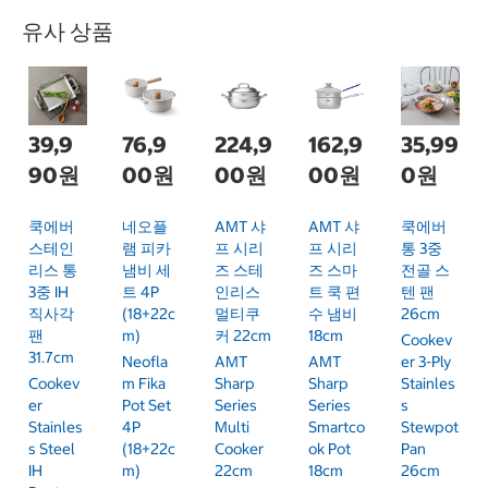
유사 상품
39,9
76,9
224,9
162,9
35,99
90원
00원
00원
00원
0원
쿡에버
네오플
AMT 샤
AMT 샤
쿡에버
스테인
램 피카
프 시리
프 시리
통 3중
리스 통
냄비 세
즈 스테
즈 스마
전골 스
3중 IH
트 4P
인리스
트 쿡 편
텐 팬
직사각
(18+22c
멀티쿠
수 냄비
26cm
팬
M)
커 22cm
18cm
Cookev
31.7cm
Neofla
AMT
AMT
Er 3-Ply
Cookev
M Fika
Sharp
Sharp
Stainles
Er
Pot Set
Series
Series
S
Stainles
4P
Multi
Smartco
Stewpot
S Steel
(18+22c
Cooker
Ok Pot
Pan
IH
M)
22cm
18cm
26cm