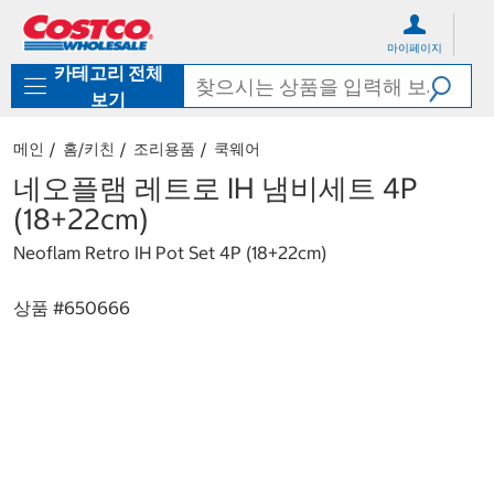
컨
메
텐
뉴
마이페이지
츠
로
카테고리 전체
로
바
바
로
보기
로
가
가
기
메인
홈/키친
조리용품
쿡웨어
기
네오플램 레트로 IH 냄비세트 4P
(18+22cm)
Neoflam Retro IH Pot Set 4P (18+22cm)
상품 #
650666