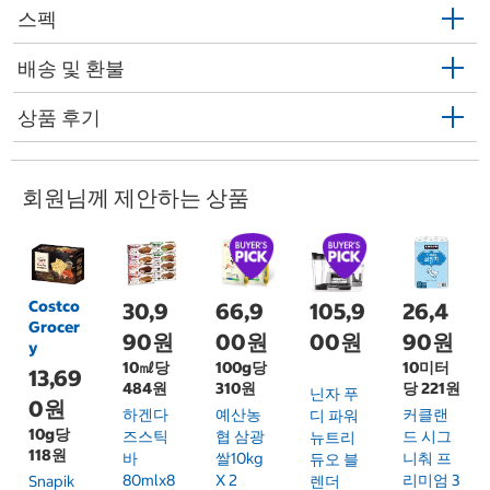
스펙
배송 및 환불
상품 후기
회원님께 제안하는 상품
Costco
30,9
66,9
105,9
26,4
Grocer
90원
00원
00원
90원
y
10㎖당
100g당
10미터
13,69
484원
310원
당 221원
닌자 푸
0원
하겐다
예산농
커클랜
디 파워
10g당
즈스틱
협 삼광
드 시그
뉴트리
118원
바
쌀10kg
니춰 프
듀오 블
80mlx8
X 2
리미엄 3
Snapik
렌더