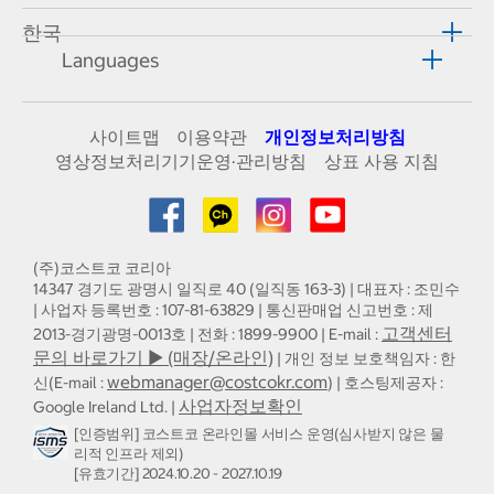
한국
Languages
사이트맵
이용약관
개인정보처리방침
영상정보처리기기운영·관리방침
상표 사용 지침
(주)코스트코 코리아
14347 경기도 광명시 일직로 40 (일직동 163-3) | 대표자 : 조민수
| 사업자 등록번호 : 107-81-63829 | 통신판매업 신고번호 : 제
고객센터
2013-경기광명-0013호 | 전화 : 1899-9900 | E-mail :
문의 바로가기 ▶ (매장/온라인)
| 개인 정보 보호책임자 : 한
webmanager@costcokr.com
신(E-mail :
) | 호스팅제공자 :
사업자정보확인
Google Ireland Ltd. |
[인증범위] 코스트코 온라인몰 서비스 운영(심사받지 않은 물
리적 인프라 제외)
[유효기간] 2024.10.20 - 2027.10.19