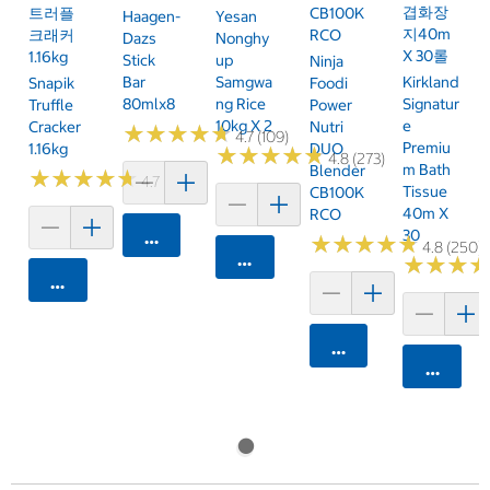
겹화장
트러플
CB100K
Haagen-
Yesan
지40m
크래커
RCO
Dazs
Nonghy
X 30롤
1.16kg
Stick
Up
Ninja
Bar
Samgwa
Kirkland
Snapik
Foodi
80mlx8
Ng Rice
Signatur
Truffle
Power
10kg X 2
E
Cracker
Nutri
★
★
★
★
★
★
★
★
★
★
4.7 (109)
Premiu
1.16kg
DUO
★
★
★
★
★
★
★
★
★
★
4.8 (273)
M Bath
Blender
★
★
★
★
★
★
★
★
★
★
4.7 (159)
Tissue
CB100K
40m X
RCO
30
카트에 담기
★
★
★
★
★
★
★
★
★
★
4.8 (250)
카트에 담기
★
★
★
★
★
★
카트에 담기
카트에 담기
카트에 