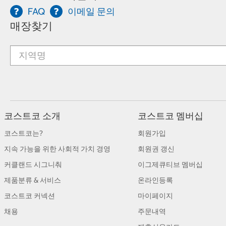
FAQ
이메일 문의
매장찾기
코스트코 소개
코스트코 멤버십
코스트코는?
회원가입
지속 가능을 위한 사회적 가치 경영
회원권 갱신
커클랜드 시그니춰
이그제큐티브 멤버십
제품분류 & 서비스
온라인등록
코스트코 커넥션
마이페이지
채용
주문내역