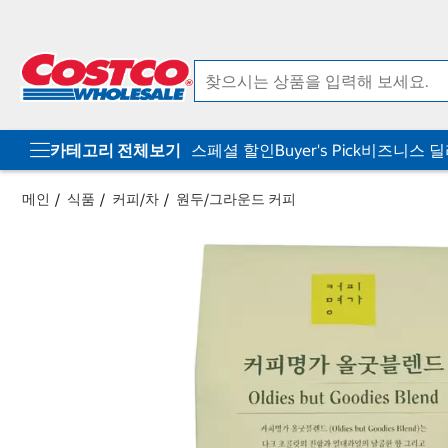
컨
메
텐
뉴
츠
로
로
바
바
로
로
가
가
기
기
카테고리 전체보기
스페셜 할인
Buyer's Pick
비즈니스 
메인
식품
커피/차
원두/그라운드 커피