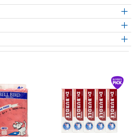
C
1
윙
X
Wi
45