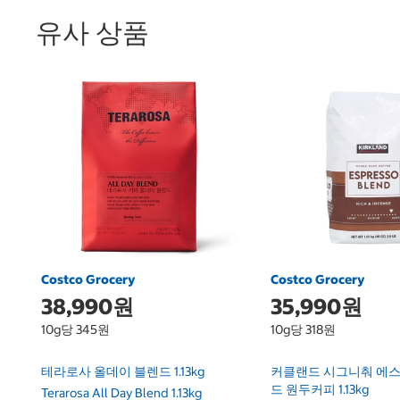
유사 상품
Costco Grocery
Costco Grocery
38,990원
35,990원
10g당 345원
10g당 318원
테라로사 올데이 블렌드 1.13kg
커클랜드 시그니춰 에
드 원두커피 1.13kg
Terarosa All Day Blend 1.13kg