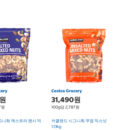
C
1
암
A
cery
Costco Grocery
0원
31,490원
87원
100g당 2,787원
그니춰 엑스트라 팬시 믹
커클랜드 시그니춰 무염 믹스넛
1.13kg