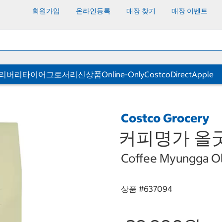
회원가입
온라인등록
매장 찾기
매장 이벤트
딜리버리
타이어
그로서리
신상품
Online-Only
CostcoDirect
Apple
Costco Grocery
커피명가 올굿블
Coffee Myungga Ol
상품 #
637094