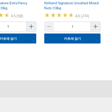
nature Extra Fancy
Kirkland Signature Unsalted Mixed
.13kg
Nuts 1.13kg
★
★
★
★
★
★
★
★
★
★
★
★
★
★
4.5 (58)
4.6 (274)
카트에 담기
카트에 담기