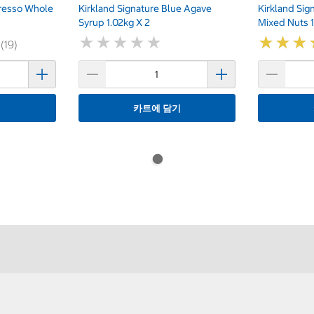
presso Whole
Kirkland Signature Blue Agave
Kirkland Sig
Syrup 1.02kg X 2
Mixed Nuts 1
★
★
★
★
★
★
★
★
★
★
★
★
★
★
★
★
 (19)
기
카트에 담기