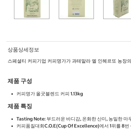
상품상세정보
스페셜티 커피기업 커피명가가 과테말라 엘 인헤르또 농장의
제품 구성
커피명가 올굿블렌드 커피 1.13kg
제품 특징
Tasting Note: 부드러운 바디감, 온화한 산미, 농밀한
커피품질대회C.O.E(Cup Of Excellence)에서 1위