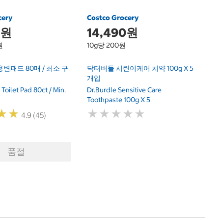
최
cery
Costco Grocery
0원
14,490원
원
10g당 200원
변패드 80매 / 최소 구
닥터버들 시린이케어 치약 100g X 5
개입
Toilet Pad 80ct / Min.
Dr.Burdle Sensitive Care
Toothpaste 100g X 5
★
★
★
★
★
★
★
★
★
★
★
★
★
★
4.9 (45)
품절