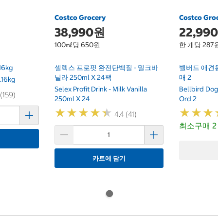
Costco Grocery
Costco Gro
38,990원
22,99
100㎖당 650원
한 개당 287
16kg
셀렉스 프로핏 완전단백질 - 밀크바
벨버드 애견용
닐라 250ml X 24팩
매 2
1.16kg
Selex Profit Drink - Milk Vanilla
Bellbird Dog 
 (159)
250ml X 24
Ord 2
★
★
★
★
★
★
★
★
★
★
★
★
★
★
★
★
4.4 (41)
최소구매 2
기
카트에 담기