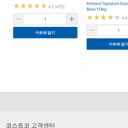
Kirkland Signature Es
★
★
★
★
★
★
★
★
★
★
4.7 (470)
Bean 1.13kg
★
★
★
★
★
★
★
★
★
★
4.4
카트에 담기
카트에 담
코스트코 고객센터