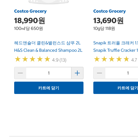
Costco Grocery
Costco Grocery
18,990원
13,690원
100㎖당 650원
10g당 118원
헤드앤숄더 클린&밸런스드 샴푸 2L
Snapik 트러플 크래커 1.
H&S Clean & Balanced Shampoo 2L
Snapik Truffle Cracker 
★
★
★
★
★
★
★
★
★
★
★
★
★
★
★
★
★
★
★
★
4.9 (13)
4.7
카트에 담기
카트에 담