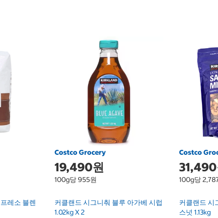
Costco Grocery
Costco Gro
19,490원
31,49
100g당 955원
100g당 2,7
스프레소 블렌
커클랜드 시그니춰 블루 아가베 시럽
커클랜드 시
1.02kg X 2
스넛 1.13kg