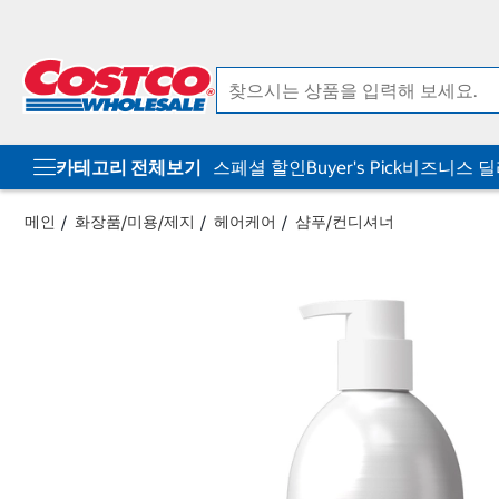
컨
메
텐
뉴
츠
로
로
바
바
로
로
가
가
기
기
카테고리 전체보기
스페셜 할인
Buyer's Pick
비즈니스 
메인
화장품/미용/제지
헤어케어
샴푸/컨디셔너