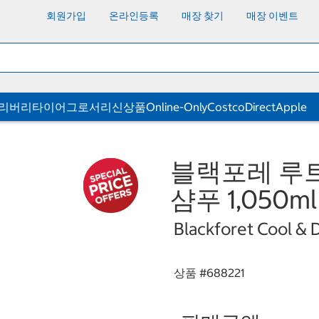
회원가입
온라인등록
매장 찾기
매장 이벤트
딜리버리
타이어
그로서리
신상품
Online-Only
CostcoDirect
Apple
블랙포레 루
샴푸 1,050ml
Blackforet Cool &
상품 #
688221