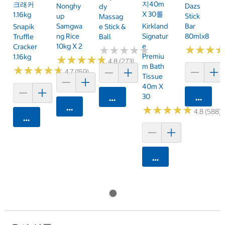
지40m
크래커
Nonghy
Dazs
Dy
X 30롤
1.16kg
Up
Stick
Massag
Samgwa
Kirkland
Bar
Snapik
E Stick &
Ng Rice
Signatur
80mlx8
Truffle
Ball
10kg X 2
E
Cracker
★
★
★
★
★
★
★
★
★
★
★
★
★
★
★
★
Premiu
1.16kg
★
★
★
★
★
★
★
★
★
★
4.8 (273)
M Bath
★
★
★
★
★
★
★
★
★
★
4.7 (159)
Tissue
40m X
30
카트에 
카트에 담기
카트에 담기
★
★
★
★
★
★
★
★
★
★
4.8 (588)
카트에 담기
카트에 담기