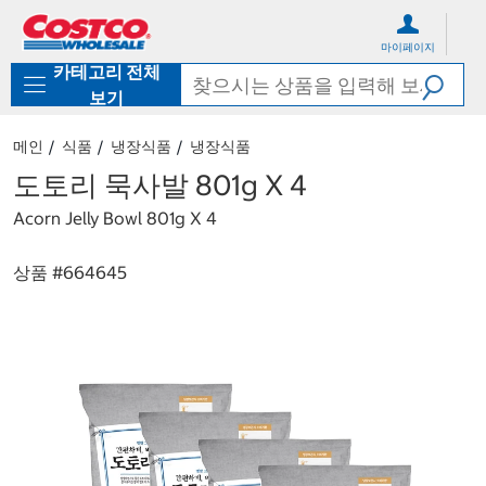
컨
메
텐
뉴
마이페이지
츠
로
카테고리 전체
로
바
바
로
보기
로
가
가
기
메인
식품
냉장식품
냉장식품
기
도토리 묵사발 801g X 4
Acorn Jelly Bowl 801g X 4
상품 #
664645