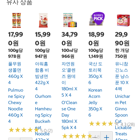
유사 상품
17,99
15,99
34,79
18,99
29,9
0원
0원
0원
0원
90원
100g당
100g당
100㎖당
100g당
한 개당
978원
947원
966원
1,149원
750원
풀무원
아워홈
자연원
국산 도
유니참
생쫄면
함흥 비
오'클렌
토리묵
긴노스
460g X
빔냉면
즈 원데
350g X
푼 냥스
4
422g X
이
6
푼 10 X
4
180ml X
4팩
Pulmuo
Korean
5 X 4
Ne Spicy
Ourhom
Acorn
Unichar
Chewy
E
O'Clean
Jelly
M Pet
Noodle
Hamheu
Se One
350g X
Ginno
460g X
Ng Spicy
Day
6
Spoon
4
Buckwh
180ml X
Cat
★
★
★
★
★
★
★
★
★
★
4.3 (28)
Eat
5pk X 4
Lickable
★
★
★
★
★
★
★
★
★
★
5.0 (2)
Noodle
Treats
★
★
★
★
★
★
★
★
★
★
4.8 (6)
422g X
40pcs