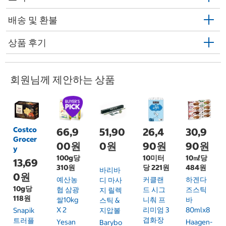
배송 및 환불
상품 후기
회원님께 제안하는 상품
Costco
66,9
51,90
26,4
30,9
Grocer
00원
0원
90원
90원
y
100g당
10미터
10㎖당
13,69
310원
당 221원
484원
바리바
0원
예산농
커클랜
하겐다
디 마사
10g당
협 삼광
드 시그
즈스틱
지 릴렉
118원
쌀10kg
니춰 프
바
스틱 &
X 2
리미엄 3
80mlx8
Snapik
지압볼
겹화장
트러플
Yesan
Haagen-
Barybo