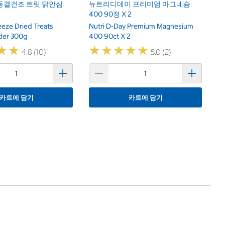
동결건조 트릿 닭안심
뉴트리디데이 프리미엄 마그네슘
400 90정 X 2
eeze Dried Treats
Nutri D-Day Premium Magnesium
der 300g
400 90ct X 2
★
★
★
★
★
★
★
★
★
★
★
★
★
★
4.8 (10)
5.0 (2)
카트에 담기
카트에 담기