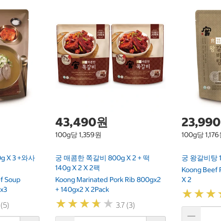
43,490원
23,99
100g당 1,359원
100g당 1,17
 X 3 +와사
궁 매콤한 쪽갈비 800g X 2 + 떡
궁 왕갈비탕 1kg
140g X 2 X 2팩
Koong Beef R
ef Soup
Koong Marinated Pork Rib 800gx2
X 2
x3
+ 140gx2 X 2Pack
★
★
★
★
★
★
★
★
★
★
★
★
★
★
★
★
 (5)
3.7 (3)