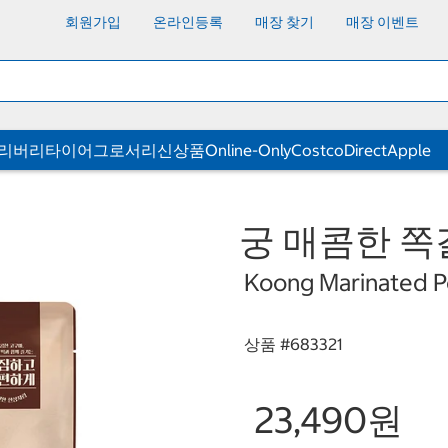
회원가입
온라인등록
매장 찾기
매장 이벤트
딜리버리
타이어
그로서리
신상품
Online-Only
CostcoDirect
Apple
궁 매콤한 쪽갈비
Koong Marinated P
상품 #
683321
23,490원