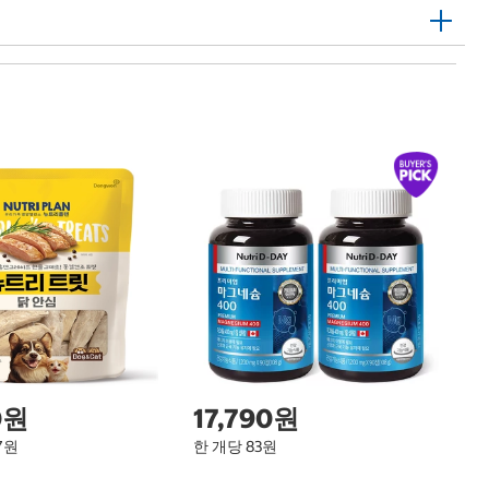
1
파
마
Pa
Co
0원
17,790원
97원
한 개당 83원