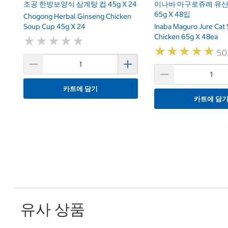
조공 한방보양식 삼계탕 컵 45g X 24
이나바 마구로쥬레 유
65g X 48입
Chogong Herbal Ginseng Chicken
Soup Cup 45g X 24
Inaba Maguro Jure Cat
Chicken 65g X 48ea
★
★
★
★
★
★
★
★
★
★
★
★
★
★
★
★
★
★
★
★
5.0
카트에 담기
카트에 담
유사 상품