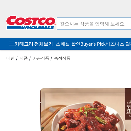
컨
메
텐
뉴
츠
로
로
바
바
로
로
가
가
기
기
카테고리 전체보기
스페셜 할인
Buyer's Pick
비즈니스 
메인
식품
가공식품
즉석식품