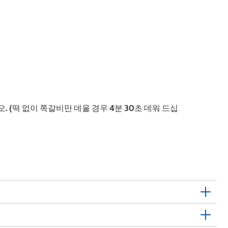
 (떡 없이 쪽갈비만 데울 경우 4분 30초 데워 드십