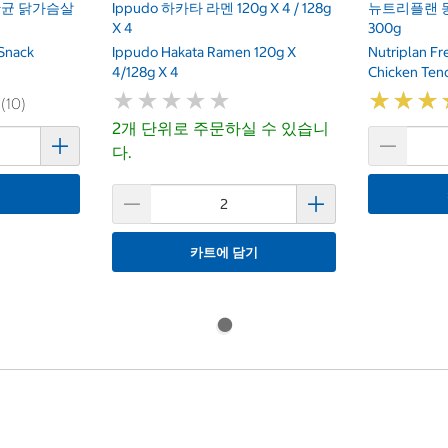
산균 닭가슴살
Ippudo 하카타 라멘 120g X 4 / 128g
뉴트리플랜 
X 4
300g
 Snack
Ippudo Hakata Ramen 120g X
Nutriplan Fr
4/128g X 4
Chicken Ten
★
★
★
★
★
★
★
★
★
★
★
★
★
★
★
★
 (10)
2개 단위로 주문하실 수 있습니
다.
기
카트에 담기