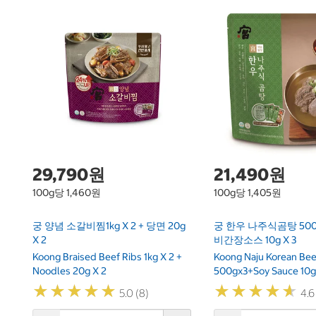
29,790원
21,490원
100g당 1,460원
100g당 1,405원
궁 양념 소갈비찜1kg X 2 + 당면 20g
궁 한우 나주식곰탕 500g
X 2
비간장소스 10g X 3
Koong Braised Beef Ribs 1kg X 2 +
Koong Naju Korean Be
Noodles 20g X 2
500gx3+Soy Sauce 10g
★
★
★
★
★
★
★
★
★
★
★
★
★
★
★
★
★
★
★
★
5.0 (8)
4.6