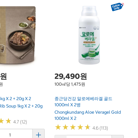
1
궁
Ko
2
0원
29,490원
6원
100㎖당 1,475원
 X 2 + 20g X 2
종근당건강 알로에베라겔 골드
1000ml X 2병
ib Soup 1kg X 2 + 20g
Chongkundang Aloe Veragel Gold
1000ml X 2
★
★
★
★
4.7 (12)
★
★
★
★
★
★
★
★
★
★
4.6 (113)