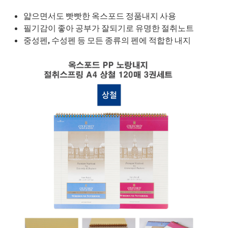
얇으면서도 빳빳한 옥스포드 정품내지 사용
필기감이 좋아 공부가 잘되기로 유명한 절취노트
중성펜, 수성펜 등 모든 종류의 펜에 적합한 내지