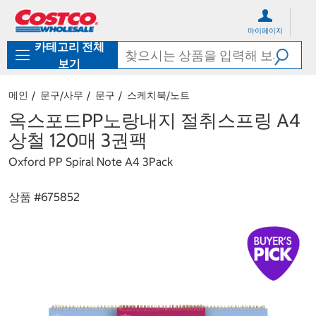
컨
메
텐
뉴
마이페이지
츠
로
카테고리 전체
로
바
바
로
보기
로
가
가
기
메인
문구/사무
문구
스케치북/노트
기
옥스포드PP노랑내지 절취스프링 A4
상철 120매 3권팩
Oxford PP Spiral Note A4 3Pack
상품 #
675852