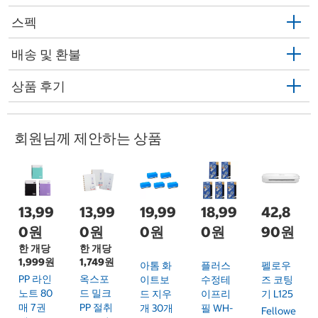
스펙
배송 및 환불
상품 후기
회원님께 제안하는 상품
13,99
13,99
19,99
18,99
42,8
0원
0원
0원
0원
90원
한 개당
한 개당
1,999원
1,749원
아톰 화
플러스
펠로우
PP 라인
옥스포
이트보
수정테
즈 코팅
노트 80
드 밀크
드 지우
이프리
기 L125
매 7권
PP 절취
개 30개
필 WH-
Fellowe