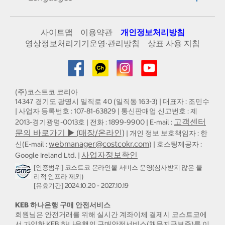
사이트맵
이용약관
개인정보처리방침
영상정보처리기기운영·관리방침
상표 사용 지침
(주)코스트코 코리아
14347 경기도 광명시 일직로 40 (일직동 163-3) | 대표자 : 조민수
| 사업자 등록번호 : 107-81-63829 | 통신판매업 신고번호 : 제
고객센터
2013-경기광명-0013호 | 전화 : 1899-9900 | E-mail :
문의 바로가기 ▶ (매장/온라인)
| 개인 정보 보호책임자 : 한
webmanager@costcokr.com
신(E-mail :
) | 호스팅제공자 :
사업자정보확인
Google Ireland Ltd. |
[인증범위] 코스트코 온라인몰 서비스 운영(심사받지 않은 물
리적 인프라 제외)
[유효기간] 2024.10.20 - 2027.10.19
KEB 하나은행 구매 안전서비스
회원님은 안전거래를 위해 실시간 계좌이체 결제시 코스트코에
서 가입한 KEB 하나은행의 구매안전서비스(채무지급보증)를 이