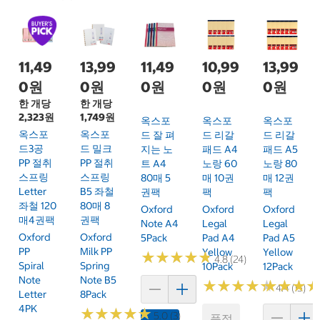
11,49
13,99
11,49
10,99
13,99
0원
0원
0원
0원
0원
한 개당
한 개당
2,323원
1,749원
옥스포
옥스포
옥스포
옥스포
옥스포
드 잘 펴
드 리갈
드 리갈
드3공
드 밀크
지는 노
패드 A4
패드 A5
PP 절취
PP 절취
트 A4
노랑 60
노랑 80
스프링
스프링
80매 5
매 10권
매 12권
Letter
B5 좌철
권팩
팩
팩
좌철 120
80매 8
Oxford
Oxford
Oxford
매4권팩
권팩
Note A4
Legal
Legal
Oxford
Oxford
5Pack
Pad A4
Pad A5
PP
Milk PP
Yellow
Yellow
★
★
★
★
★
★
★
★
★
★
4.8 (24)
Spiral
Spring
10Pack
12Pack
Note
Note B5
★
★
★
★
★
★
★
★
★
★
★
★
★
★
★
★
4.4 (15)
Letter
8Pack
4PK
★
★
★
★
★
★
★
★
★
★
5.0 (3)
품절