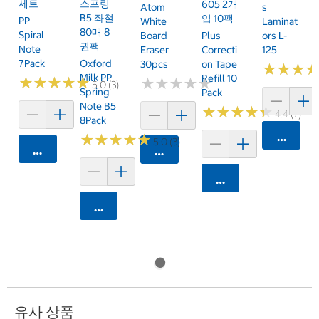
세트
스프링
605 2개
Atom
S
B5 좌철
입 10팩
PP
White
Laminat
80매 8
Spiral
Board
Plus
Ors L-
권팩
Note
Eraser
Correcti
125
7Pack
Oxford
30pcs
On Tape
★
★
★
★
★
★
Milk PP
Refill 10
★
★
★
★
★
★
★
★
★
★
★
★
★
★
★
★
★
★
★
★
5.0 (3)
Spring
Pack
Note B5
★
★
★
★
★
★
★
★
★
★
4.4 (7)
8Pack
카트에 
★
★
★
★
★
★
★
★
★
★
5.0 (3)
카트에 담기
카트에 담기
카트에 담기
카트에 담기
유사 상품