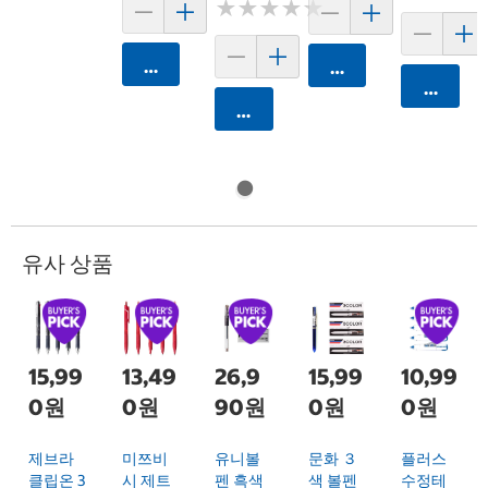
★
★
★
★
★
★
★
★
★
★
카트에 담기
카트에 담기
카트에 
카트에 담기
유사 상품
15,99
13,49
26,9
15,99
10,99
0원
0원
90원
0원
0원
제브라
미쯔비
유니볼
문화 ３
플러스
클립온 3
시 제트
펜 흑색
색 볼펜
수정테