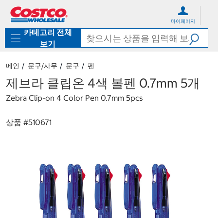
컨
메
텐
뉴
마이페이지
츠
로
카테고리 전체
로
바
바
로
보기
로
가
가
기
메인
문구/사무
문구
펜
기
제브라 클립온 4색 볼펜 0.7mm 5개
Zebra Clip-on 4 Color Pen 0.7mm 5pcs
상품 #
510671