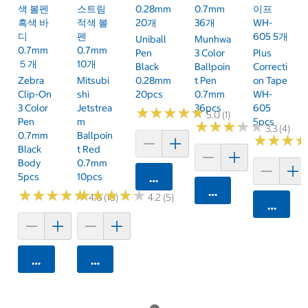
색 볼펜
스트림
0.28mm
0.7mm
이프
흑색 바
적색 볼
20개
36개
WH-
디
펜
605 5개
Uniball
Munhwa
0.7mm
0.7mm
Pen
3 Color
Plus
５개
10개
Black
Ballpoin
Correcti
Zebra
Mitsubi
0.28mm
T Pen
On Tape
Clip-On
Shi
20pcs
0.7mm
WH-
3 Color
Jetstrea
36pcs
605
★
★
★
★
★
★
★
★
★
★
5.0 (1)
Pen
M
5pcs
★
★
★
★
★
★
★
★
★
★
3.3 (4)
0.7mm
Ballpoin
★
★
★
★
★
★
Black
T Red
Body
0.7mm
5pcs
10pcs
카트에 담기
카트에 담기
★
★
★
★
★
★
★
★
★
★
★
★
★
★
★
★
★
★
★
★
4.6 (10)
4.2 (5)
카트에 
카트에 담기
카트에 담기