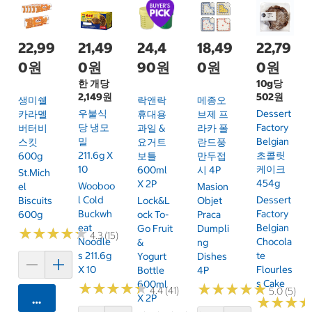
22,99
21,49
24,4
18,49
22,79
0원
0원
90원
0원
0원
한 개당
10g당
2,149원
502원
생미쉘
락앤락
메종오
우불식
Dessert
카라멜
휴대용
브제 프
당 냉모
Factory
버터비
과일 &
라카 폴
밀
Belgian
스킷
요거트
란드풍
211.6g X
초콜릿
600g
보틀
만두접
10
케이크
600ml
시 4P
St.Mich
454g
X 2P
Wooboo
El
Masion
L Cold
Dessert
Biscuits
Lock&L
Objet
Buckwh
Factory
600g
Ock To-
Praca
Eat
Belgian
Go Fruit
Dumpli
★
★
★
★
★
★
★
★
★
★
4.3 (15)
Noodle
Chocola
&
Ng
S 211.6g
Te
Yogurt
Dishes
X 10
Flourles
Bottle
4P
S Cake
600ml
★
★
★
★
★
★
★
★
★
★
★
★
★
★
★
★
★
★
★
★
4.4 (41)
5.0 (5)
X 2P
카트에 담기
★
★
★
★
★
★