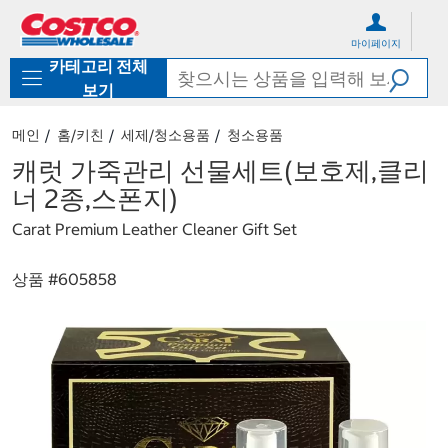
컨
메
텐
뉴
마이페이지
츠
로
카테고리 전체
로
바
바
로
보기
로
가
가
기
메인
홈/키친
세제/청소용품
청소용품
기
캐럿 가죽관리 선물세트(보호제,클리
너 2종,스폰지)
Carat Premium Leather Cleaner Gift Set
상품 #
605858