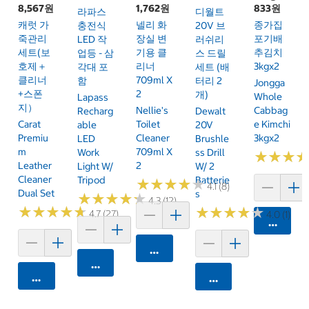
8,567원
1,762원
833원
라파스
디월트
캐럿 가
넬리 화
종가집
충전식
20V 브
죽관리
장실 변
포기배
LED 작
러쉬리
세트(보
기용 클
추김치
업등 - 삼
스 드릴
호제＋
리너
3kgx2
각대 포
세트 (배
클리너
709ml X
함
터리 2
Jongga
+스폰
2
개)
Whole
Lapass
지）
Nellie's
Cabbag
Recharg
Dewalt
Carat
Toilet
E Kimchi
Able
20V
Premiu
Cleaner
3kgx2
LED
Brushle
M
709ml X
Work
Ss Drill
★
★
★
★
★
★
Leather
2
Light W/
W/ 2
Cleaner
Tripod
Batterie
★
★
★
★
★
★
★
★
★
★
4.1 (8)
Dual Set
S
★
★
★
★
★
★
★
★
★
★
4.3 (12)
★
★
★
★
★
★
★
★
★
★
★
★
★
★
★
★
★
★
★
★
4.7 (27)
4.0 (1)
카트에 
카트에 담기
카트에 담기
카트에 담기
카트에 담기