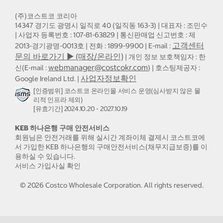
(주)코스트코 코리아
14347 경기도 광명시 일직로 40 (일직동 163-3) | 대표자 : 조민수
| 사업자 등록번호 : 107-81-63829 | 통신판매업 신고번호 : 제
고객센터
2013-경기광명-0013호 | 전화 : 1899-9900 | E-mail :
문의 바로가기 ▶ (매장/온라인)
| 개인 정보 보호책임자 : 한
webmanager@costcokr.com
신(E-mail :
) | 호스팅제공자 :
사업자정보확인
Google Ireland Ltd. |
[인증범위] 코스트코 온라인몰 서비스 운영(심사받지 않은 물
리적 인프라 제외)
[유효기간] 2024.10.20 - 2027.10.19
KEB 하나은행 구매 안전서비스
회원님은 안전거래를 위해 실시간 계좌이체 결제시 코스트코에
서 가입한 KEB 하나은행의 구매안전서비스(채무지급보증)를 이
용하실 수 있습니다.
서비스 가입사실 확인
©
2026
Costco Wholesale Corporation.
All rights reserved.