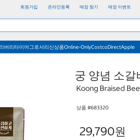
회원가입
온라인등록
매장 찾기
매장 이벤트
딜리버리
타이어
그로서리
신상품
Online-Only
CostcoDirect
Apple
궁 양념 소갈비찜
Koong Braised Beef
상품 #
683320
29,790원