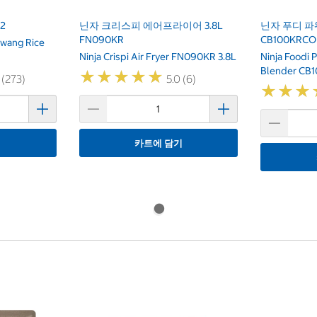
2
닌자 크리스피 에어프라이어 3.8L
닌자 푸디 파
FN090KR
CB100KRCO
wang Rice
Ninja Crispi Air Fryer FN090KR 3.8L
Ninja Foodi 
Blender CB
★
★
★
★
★
★
★
★
★
★
 (273)
5.0 (6)
★
★
★
★
★
★
기
카트에 담기