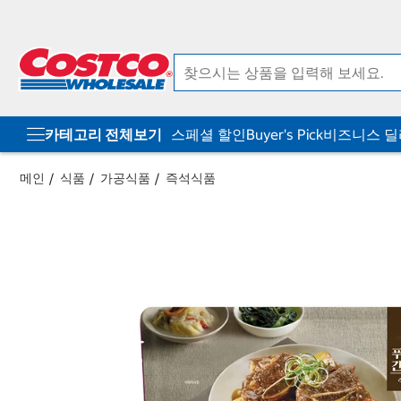
컨
메
텐
뉴
츠
로
로
바
바
로
로
가
가
기
기
카테고리 전체보기
스페셜 할인
Buyer's Pick
비즈니스 
메인
식품
가공식품
즉석식품