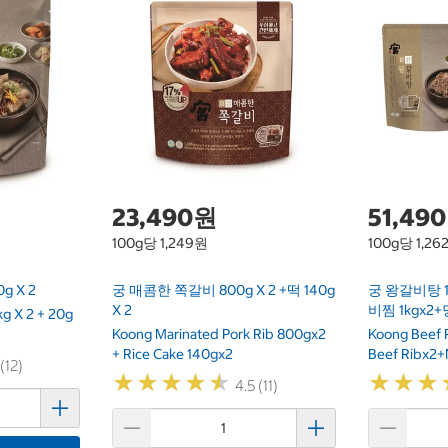
23,490원
51,49
100g당 1,249원
100g당 1,26
g X 2
궁 매콤한 쪽갈비 800g X 2 +떡 140g
궁 왕갈비탕 
X 2
비찜 1kgx2
kg X 2 + 20g
Koong Marinated Pork Rib 800gx2
Koong Beef 
+ Rice Cake 140gx2
Beef Ribx2
 (12)
★
★
★
★
★
★
★
★
★
★
★
★
★
★
★
★
4.5 (11)