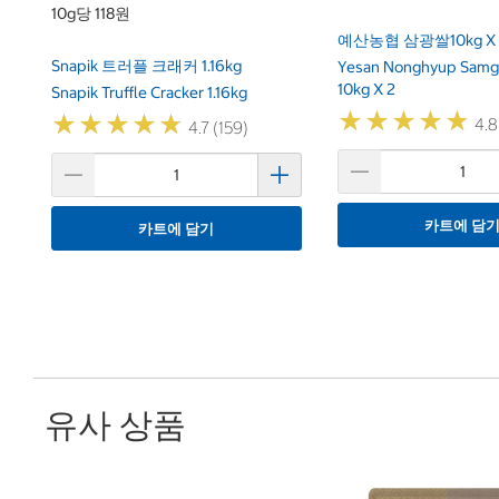
10g당 118원
예산농협 삼광쌀10kg X 
Snapik 트러플 크래커 1.16kg
Yesan Nonghyup Samg
10kg X 2
Snapik Truffle Cracker 1.16kg
★
★
★
★
★
★
★
★
★
★
★
★
★
★
★
★
★
★
★
★
4.8
4.7 (159)
카트에 담
카트에 담기
유사 상품