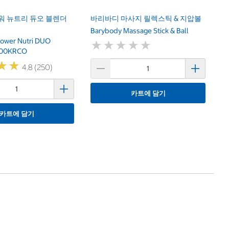
워 뉴트리 듀오 블렌더
바리바디 마사지 릴렉스틱 & 지압볼
Barybody Massage Stick & Ball
Power Nutri DUO
★
★
★
★
★
★
★
★
★
★
100KRCO
★
★
★
★
4.8 (250)
카트에 담기
카트에 담기