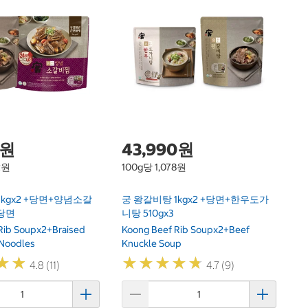
1
궁
Ko
W
0원
43,990원
2원
100g당 1,078원
1kgx2 +당면+양념소갈
궁 왕갈비탕 1kgx2 +당면+한우도가
+당면
니탕 510gx3
Rib Soupx2+Braised
Koong Beef Rib Soupx2+Beef
+Noodles
Knuckle Soup
★
★
★
★
★
★
★
★
★
★
★
★
★
★
4.8 (11)
4.7 (9)