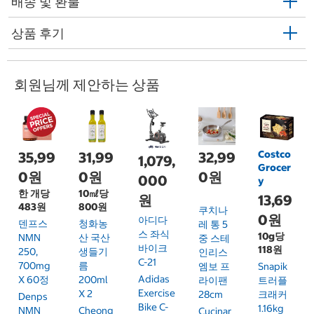
배송 및 환불
상품 후기
회원님께 제안하는 상품
Costco
35,99
31,99
32,99
1,079,
Grocer
0원
0원
0원
000
y
한 개당
10㎖당
13,69
원
483원
800원
쿠치나
0원
아디다
덴프스
청화농
레 통 5
스 좌식
10g당
NMN
산 국산
중 스테
바이크
118원
250,
생들기
인리스
C-21
700mg
름
엠보 프
Snapik
Adidas
X 60정
200ml
라이팬
트러플
Exercise
X 2
28cm
크래커
Denps
Bike C-
1.16kg
NMN
Cheong
Cucinar