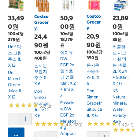
Costco
Costco
33,49
50,9
23,89
Grocer
Grocer
0원
00원
0원
y
y
100㎖당
10㎖당
100㎖당
20,9
24,4
279원
18,179
35원
90원
90원
원
Unif 믹
커클랜
100㎖당
100㎖당
이지듀
스 그린
드 시그
350원
408원
DW-
주스 1L
니춰 먹
EGF 2x
X 12
는 샘물
돈시몬
돈시몬
멜라토
2L X 24
자몽주
오렌지
Unif
닝 앰플
+ 500ml
스 1L X
주스 1L
Mixed
13ml X 2
X 40
6
X 6
Green
+ 1ml X
Juice 1L
KS
Don
Don
2
X 12
Natural
Simon
Simon
Easyde
Mineral
Grapefr
Orange
★
★
★
★
★
★
★
★
★
★
5.0 (3)
W DW-
Water
Uit Juice
Juice 1L
EGF 2x
Variety
1L X 6
X 6
Melaton
Pack
★
★
★
★
★
★
★
★
★
★
★
★
★
★
★
★
★
★
★
★
4.8 (122)
4.8 (320)
Ing
★
★
★
★
★
★
Ampoul
카트에 담기