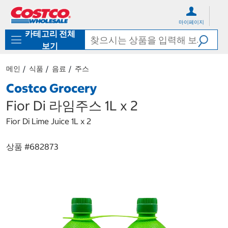
컨
메
텐
뉴
마이페이지
츠
로
카테고리 전체
로
바
바
로
보기
로
가
가
기
메인
식품
음료
주스
기
Costco Grocery
Fior Di 라임주스 1L x 2
Fior Di Lime Juice 1L x 2
상품 #
682873