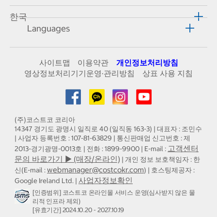
한국
Languages
사이트맵
이용약관
개인정보처리방침
영상정보처리기기운영·관리방침
상표 사용 지침
(주)코스트코 코리아
14347 경기도 광명시 일직로 40 (일직동 163-3) | 대표자 : 조민수
| 사업자 등록번호 : 107-81-63829 | 통신판매업 신고번호 : 제
고객센터
2013-경기광명-0013호 | 전화 : 1899-9900 | E-mail :
문의 바로가기 ▶ (매장/온라인)
| 개인 정보 보호책임자 : 한
webmanager@costcokr.com
신(E-mail :
) | 호스팅제공자 :
사업자정보확인
Google Ireland Ltd. |
[인증범위] 코스트코 온라인몰 서비스 운영(심사받지 않은 물
리적 인프라 제외)
[유효기간] 2024.10.20 - 2027.10.19