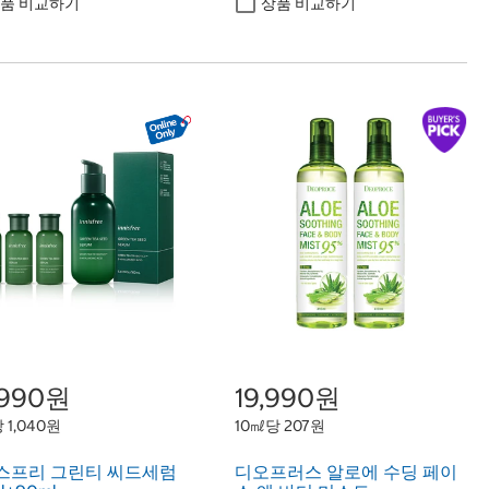
품 비교하기
상품 비교하기
,990원
19,990원
 1,040원
10㎖당 207원
스프리 그린티 씨드세럼
디오프러스 알로에 수딩 페이