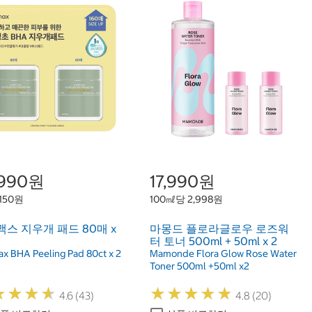
,990원
17,990원
150원
100㎖당 2,998원
스 지우개 패드 80매 x
마몽드 플로라글로우 로즈워
터 토너 500ml + 50ml x 2
ax BHA Peeling Pad 80ct x 2
Mamonde Flora Glow Rose Water
Toner 500ml +50ml x2
★
★
★
★
★
★
★
★
★
★
★
★
★
★
★
★
★
★
4.6 (43)
4.8 (20)