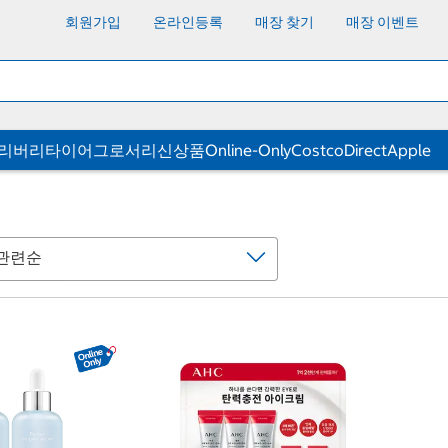
회원가입
온라인등록
매장 찾기
매장 이벤트
딜리버리
타이어
그로서리
신상품
Online-Only
CostcoDirect
Apple