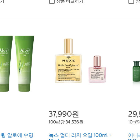
하기
상품 비교하기
상
원
37,990원
29
원
100㎖당 34,536원
10㎖당
링 알로에 수딩
눅스 멀티 리치 오일 100ml +
이니