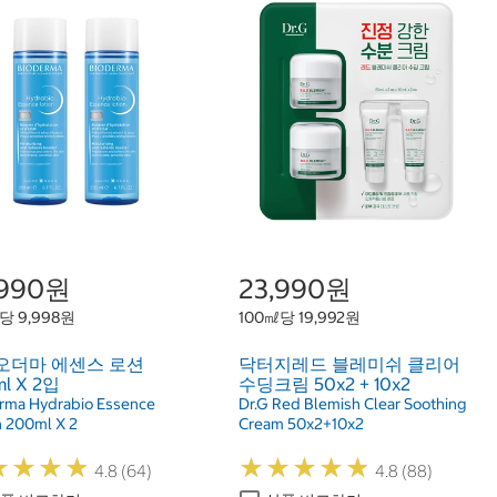
,990원
23,990원
당 9,998원
100㎖당 19,992원
오더마 에센스 로션
닥터지레드 블레미쉬 클리어
l X 2입
수딩크림 50x2 + 10x2
rma Hydrabio Essence
Dr.G Red Blemish Clear Soothing
n 200ml X 2
Cream 50x2+10x2
★
★
★
★
★
★
★
★
★
★
★
★
★
★
★
★
★
★
4.8 (64)
4.8 (88)