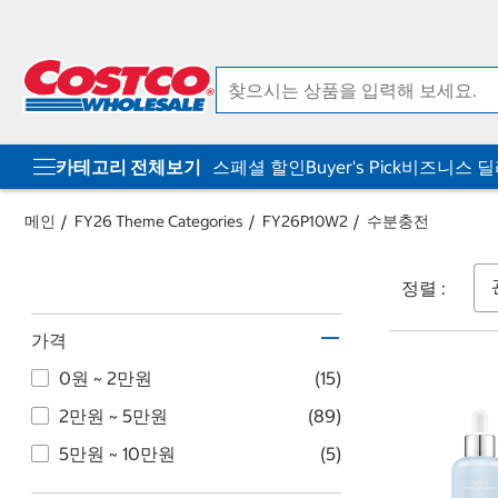
컨
메
텐
뉴
츠
로
로
바
바
로
로
가
가
기
기
카테고리 전체보기
스페셜 할인
Buyer's Pick
비즈니스 
메인
FY26 Theme Categories
FY26P10W2
수분충전
정렬 :
가격
0원 ~ 2만원
(15)
2만원 ~ 5만원
(89)
5만원 ~ 10만원
(5)