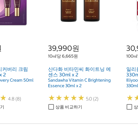
원
39,990원
30
10㎖당 6,665원
100㎖
리커버리 크림
산다화 비타민씨 화이트닝 에
일리
x 2
센스 30ml x 2
330m
overy Cream 50ml
Sandawha Vitamin C Brightening
Illiyo
Essence 30ml x 2
330ml
★
★
★
★
★
★
★
★
★
★
★
★
★
★
4.8 (8)
5.0 (2)
하기
상품 비교하기
상