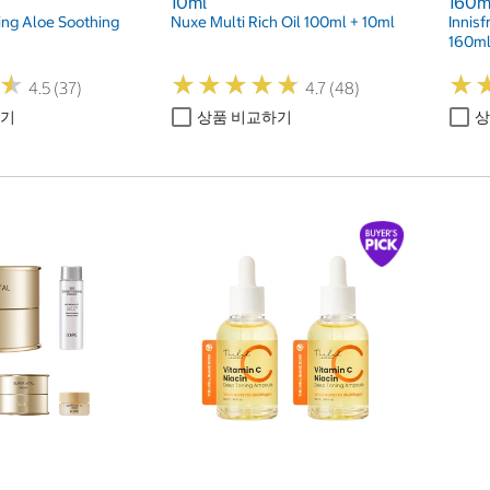
10ml
160m
ng Aloe Soothing
Nuxe Multi Rich Oil 100ml + 10ml
Innis
160m
★
★
★
★
★
★
★
★
★
★
★
★
★
★
4.5 (37)
4.7 (48)
하기
상품 비교하기
상