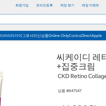
회원가입
온라인등록
매장 찾기
매장 이벤트
딜리버리
타이어
그로서리
신상품
Online-Only
CostcoDirect
Apple
씨케이디 레
+집중크림
CKD Retino Collag
상품 #
647547