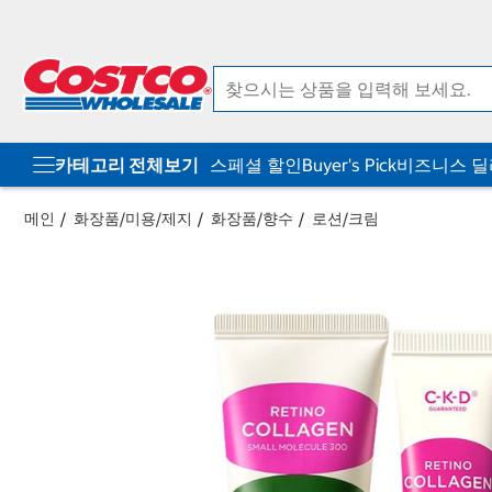
컨
메
텐
뉴
츠
로
로
바
바
로
로
가
가
기
기
카테고리 전체보기
스페셜 할인
Buyer's Pick
비즈니스 
메인
화장품/미용/제지
화장품/향수
로션/크림