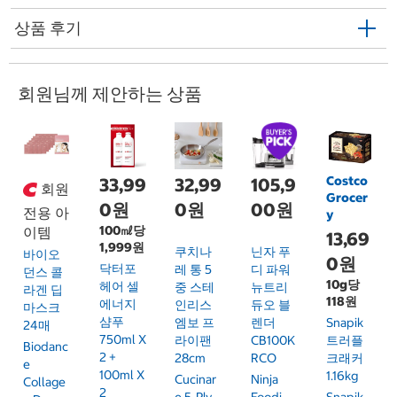
상품 후기
회원님께 제안하는 상품
Costco
33,99
32,99
105,9
회원
Grocer
0원
0원
00원
전용 아
y
100㎖당
이템
13,69
1,999원
쿠치나
닌자 푸
바이오
0원
닥터포
레 통 5
디 파워
던스 콜
10g당
헤어 셀
중 스테
뉴트리
라겐 딥
118원
에너지
인리스
듀오 블
마스크
샴푸
엠보 프
렌더
Snapik
24매
750ml X
라이팬
CB100K
트러플
Biodanc
2 +
28cm
RCO
크래커
E
100ml X
1.16kg
Cucinar
Ninja
Collage
2