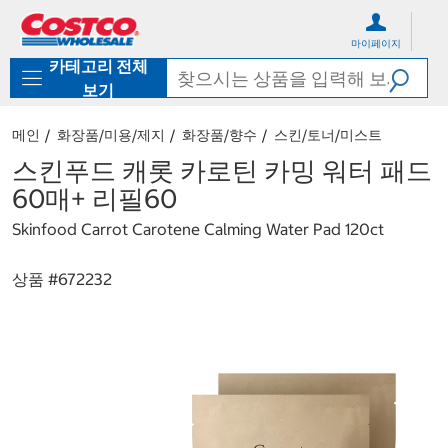
컨
메
텐
뉴
마이페이지
츠
로
카테고리 전체
로
바
바
로
보기
로
가
가
기
메인
화장품/미용/제지
화장품/향수
스킨/토너/미스트
기
스킨푸드 캐롯 카로틴 카밍 워터 패드
60매+ 리필60
Skinfood Carrot Carotene Calming Water Pad 120ct
상품 #
672232