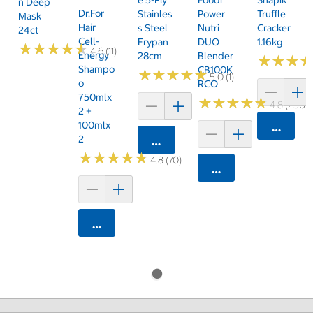
E 5-Ply
Foodi
Snapik
N Deep
Dr.For
Stainles
Power
Truffle
Mask
Hair
S Steel
Nutri
Cracker
24ct
Cell-
Frypan
DUO
1.16kg
★
★
★
★
★
★
★
★
★
★
4.6 (11)
Energy
28cm
Blender
★
★
★
★
★
★
Shampo
CB100K
★
★
★
★
★
★
★
★
★
★
5.0 (1)
O
RCO
750mlx
★
★
★
★
★
★
★
★
★
★
4.8 (250)
2 +
100mlx
카트에 
2
카트에 담기
★
★
★
★
★
★
★
★
★
★
4.8 (70)
카트에 담기
카트에 담기