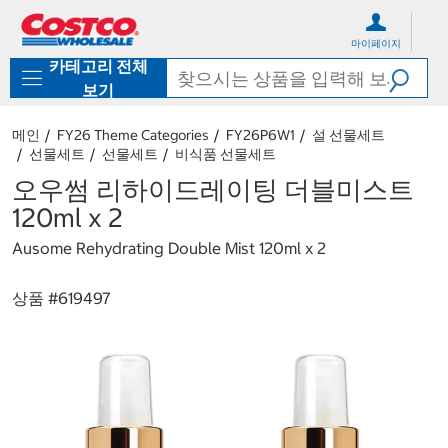
컨
메
텐
뉴
마이페이지
츠
로
카테고리 전체
로
바
바
로
보기
로
가
가
기
메인
FY26 Theme Categories
FY26P6W1
설 선물세트
기
선물세트
선물세트
비식품 선물세트
오우썸 리하이드레이팅 더블미스트
120ml x 2
Ausome Rehydrating Double Mist 120ml x 2
상품 #
619497