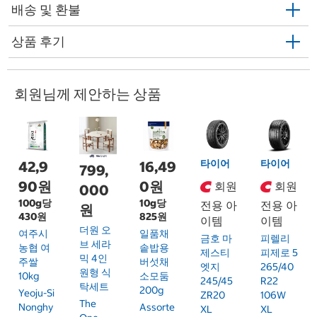
배송 및 환불
상품 후기
회원님께 제안하는 상품
타이어
타이어
42,9
16,49
799,
90원
0원
회원
회원
000
100g당
10g당
전용 아
전용 아
원
430원
825원
이템
이템
더원 오
여주시
일품채
금호 마
피렐리
브 세라
농협 여
솥밥용
제스티
피제로 5
믹 4인
주쌀
버섯채
엣지
265/40
원형 식
10kg
소모둠
245/45
R22
탁세트
200g
Yeoju-Si
ZR20
106W
The
Nonghy
Assorte
XL
XL