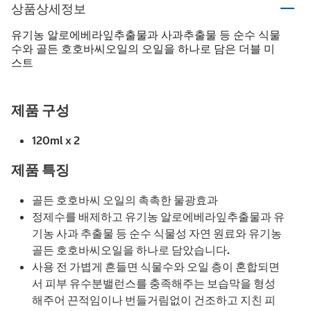
상품상세정보
유기농 알로에베라잎추출물과 사과추출물 등 순수 식물
수와 골든 호호바씨오일의 오일을 하나로 담은 더블 미
스트
제품 구성
120ml x 2
제품 특징
골든 호호바씨 오일의 촉촉한 물광효과
정제수를 배제하고 유기농 알로에베라잎추출물과 유
기농 사과 추출물 등 순수 식물성 자연 원료와 유기농
골든 호호바씨오일을 하나로 담았습니다.
사용 전 가볍게 흔들면 식물수와 오일 층이 혼합되면
서 피부 유수분밸런스를 충족해주는 보습막을 형성
해주어 끈적임이나 번들거림없이 건조하고 지친 피