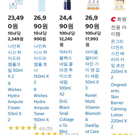
23,49
26,9
24,4
26,9
회원
0원
90원
90원
90원
전용 아
10㎖당
10㎖당
100㎖당
100㎖당
이템
2,349원
900원
12,245
17,993
온그리
원
원
나인위
나인위
디언츠
닥터지
라비엘
시스 하
시스 하
스킨 베
블랙스
멀티비
이드라
이드라
리어 카
네일 콜
타민 기
앰플크
앰플 토
밍 로션
라겐 투
미 앤 잡
림 50ml
너
220ml X
미스트
티 세럼
X 2
150ml X
2
세럼
50ml X
2
9
Ongredi
100ml
3
Wishes
9
Ents
X2
Raviel
Hydra
Wishes
Skin
Dr.G
Multi
Ampule
Hydra
Barrier
Black
Vitamin
Cream
Ampule
Calming
Snail
Blemish
50ml X
Toner
Lotion
Collage
&
2
150ml X
220ml X
N To
DarkSp
2
★
★
★
★
★
★
★
★
★
★
2
4.6 (70)
Mist
Ot Care
★
★
★
★
★
★
★
★
★
★
4.5 (42)