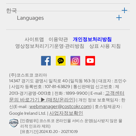
한국
Languages
사이트맵
이용약관
개인정보처리방침
영상정보처리기기운영·관리방침
상표 사용 지침
(주)코스트코 코리아
14347 경기도 광명시 일직로 40 (일직동 163-3) | 대표자 : 조민수
| 사업자 등록번호 : 107-81-63829 | 통신판매업 신고번호 : 제
고객센터
2013-경기광명-0013호 | 전화 : 1899-9900 | E-mail :
문의 바로가기 ▶ (매장/온라인)
| 개인 정보 보호책임자 : 한
webmanager@costcokr.com
신(E-mail :
) | 호스팅제공자 :
사업자정보확인
Google Ireland Ltd. |
[인증범위] 코스트코 온라인몰 서비스 운영(심사받지 않은 물
리적 인프라 제외)
[유효기간] 2024.10.20 - 2027.10.19