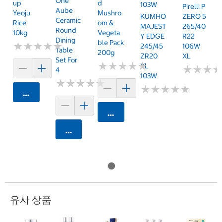
One
Up
D
103W
Pirelli P
Aube
Yeoju
Mushro
KUMHO
ZERO 5
Ceramic
Rice
Om &
MAJEST
265/40
Round
10kg
Vegeta
Y EDGE
R22
Dining
Ble Pack
★
★
★
★
★
★
★
★
★
★
245/45
106W
Table
200g
ZR20
XL
Set For
★
★
★
★
★
★
★
★
★
★
XL
★
★
★
★
★
★
4
103W
★
★
★
★
★
★
★
★
★
★
★
★
★
★
★
★
★
★
★
★
카트에 담기
카트에 담기
카트에 담기
유사 상품