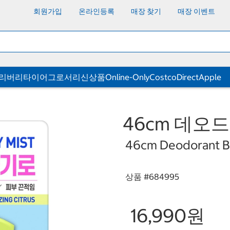
회원가입
온라인등록
매장 찾기
매장 이벤트
딜리버리
타이어
그로서리
신상품
Online-Only
CostcoDirect
Apple
46cm 데오드
46cm Deodorant Bo
상품 #
684995
16,990원