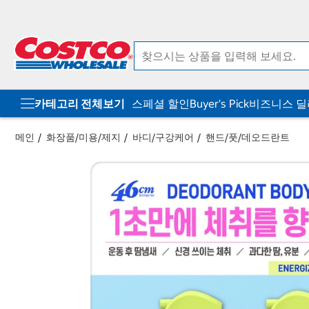
컨
메
텐
뉴
츠
로
로
바
바
로
로
가
가
기
기
카테고리 전체보기
스페셜 할인
Buyer's Pick
비즈니스 
메인
화장품/미용/제지
바디/구강케어
핸드/풋/데오드란트