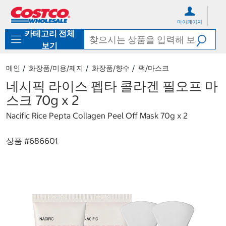
컨
메
텐
뉴
마이페이지
츠
로
카테고리 전체
로
바
바
로
보기
로
가
가
기
메인
화장품/미용/제지
화장품/향수
팩/마스크
기
네시픽 라이스 펩타 콜라겐 필오프 마
스크 70g x 2
Nacific Rice Pepta Collagen Peel Off Mask 70g x 2
상품 #
686601