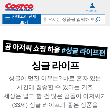
컨
메
텐
뉴
마이페이지
츠
로
카테고리 전체
로
바
바
로
보기
로
가
가
기
기
싱글 라이프
싱글이 멋진 이유는? 바로 혼자 있는
시간에 집중할 수 있다는 거죠
세상은 넓고 할 건 많은 곰돌이 아저씨가
(33세) 싱글 라이프의 좋은 상품을