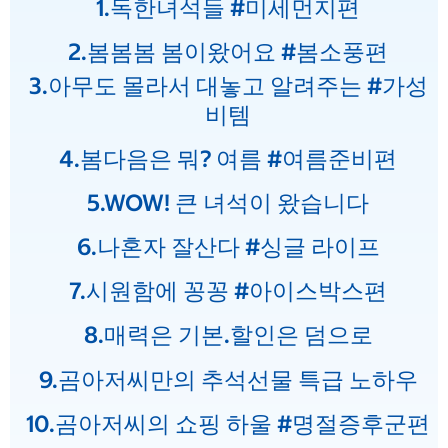
1.독한녀석들 #미세먼지편
2.봄봄봄 봄이왔어요 #봄소풍편
3.아무도 몰라서 대놓고 알려주는 #가성
비템
4.봄다음은 뭐? 여름 #여름준비편
5.WOW! 큰 녀석이 왔습니다
6.나혼자 잘산다 #싱글 라이프
7.시원함에 꽁꽁 #아이스박스편
8.매력은 기본.할인은 덤으로
9.곰아저씨만의 추석선물 특급 노하우
10.곰아저씨의 쇼핑 하울 #명절증후군편