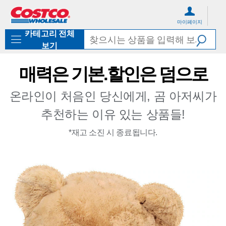
컨
메
텐
뉴
마이페이지
츠
로
카테고리 전체
로
바
바
로
보기
로
가
가
기
매력은 기본.할인은 덤으로
기
온라인이 처음인 당신에게, 곰 아저씨가
추천하는 이유 있는 상품들!
*재고 소진 시 종료됩니다.