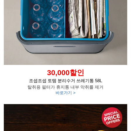
30,000할인
조셉조셉 토템 분리수거 쓰레기통 58L
탈취용 필터가 휴지통 내부 악취를 제거
바로가기 >