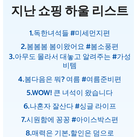
지난 쇼핑 하울 리스트
1.독한녀석들 #미세먼지편
2.봄봄봄 봄이왔어요 #봄소풍편
3.아무도 몰라서 대놓고 알려주는 #가성
비템
4.봄다음은 뭐? 여름 #여름준비편
5.WOW! 큰 녀석이 왔습니다
6.나혼자 잘산다 #싱글 라이프
7.시원함에 꽁꽁 #아이스박스편
8.매력은 기본.할인은 덤으로