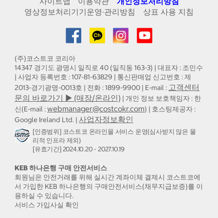
사이트맵
이용약관
개인정보처리방침
영상정보처리기기운영·관리방침
상표 사용 지침
(주)코스트코 코리아
14347 경기도 광명시 일직로 40 (일직동 163-3) | 대표자 : 조민수
| 사업자 등록번호 : 107-81-63829 | 통신판매업 신고번호 : 제
고객센터
2013-경기광명-0013호 | 전화 : 1899-9900 | E-mail :
문의 바로가기 ▶ (매장/온라인)
| 개인 정보 보호책임자 : 한
webmanager@costcokr.com
신(E-mail :
) | 호스팅제공자 :
사업자정보확인
Google Ireland Ltd. |
[인증범위] 코스트코 온라인몰 서비스 운영(심사받지 않은 물
리적 인프라 제외)
[유효기간] 2024.10.20 - 2027.10.19
KEB 하나은행 구매 안전서비스
회원님은 안전거래를 위해 실시간 계좌이체 결제시 코스트코에
서 가입한 KEB 하나은행의 구매안전서비스(채무지급보증)를 이
용하실 수 있습니다.
서비스 가입사실 확인