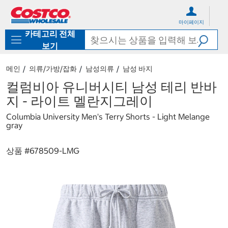
컨
메
텐
뉴
마이페이지
츠
로
카테고리 전체
로
바
바
로
보기
로
가
가
기
메인
의류/가방/잡화
남성의류
남성 바지
기
컬럼비아 유니버시티 남성 테리 반바
지 - 라이트 멜란지그레이
Columbia University Men's Terry Shorts - Light Melange
gray
상품 #
678509-LMG