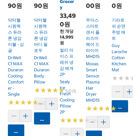
Grocer
90원
90원
00원
0원
y
33,49
닥터웰
닥터웰
무아스
기라로
0원
시원맥
시원맥
스마트
쉬 순면
한 개당
스 듀라
스 듀라
센서 플
주방 매
14,995
론 냉감
론 냉감
라즈마
트
원
이불 - 싱
바디 필
헤어 드
Guy
씰리 아
글
로우
라이어
Laroche
이스 프
MHD15
Dr.Well
Dr.Well
Cotton
레쉬 냉
C1 MAX
C1 MAX
Mooas
Kitchen
감 베개
Duraron
Duraron
Smart
Mat
2P
Cooling
Body
Sensor
★
★
★
★
★
★
Sealy
Comfort
Pillow
Plasma
Ice
Er -
Hair
★
★
★
★
★
★
★
★
★
★
5.0 (1)
Fresh
Single
Dryer
Cooling
MHD15
★
★
★
★
★
★
★
★
★
★
5.0 (1)
Pillow
카트에 
★
★
★
★
★
★
★
★
★
★
5.0 (1)
2P
카트에 담기
★
★
★
★
★
★
★
★
★
★
3.7 (15)
카트에 담기