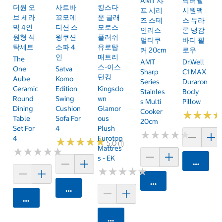
AMT 샤
닥터웰
더원 오
사트바
킹스다
프 시리
시원맥
브 세라
꼬모에
운 글래
즈 스테
스 듀라
믹 4인
디션 스
모로스
인리스
론 냉감
원형 식
윙쿠션
플러쉬
멀티쿠
바디 필
탁세트
소파 4
유로탑
커 20cm
로우
인
매트리
The
AMT
Dr.Well
스-이스
One
Satva
Sharp
C1 MAX
턴킹
Aube
Komo
Series
Duraron
Ceramic
Edition
Kingsdo
Stainles
Body
Round
Swing
Wn
S Multi
Pillow
Dining
Cushion
Glamor
Cooker
★
★
★
★
★
★
Table
Sofa For
Ous
20cm
Set For
4
Plush
★
★
★
★
★
★
★
★
★
★
4
Eurotop
★
★
★
★
★
★
★
★
★
★
5.0 (1)
Mattres
★
★
★
★
★
★
★
★
★
★
S - EK
카트에 
★
★
★
★
★
★
★
★
★
★
카트에 담기
카트에 담기
카트에 담기
카트에 담기