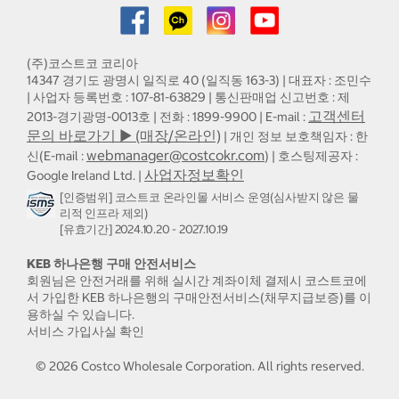
(주)코스트코 코리아
14347 경기도 광명시 일직로 40 (일직동 163-3) | 대표자 : 조민수
| 사업자 등록번호 : 107-81-63829 | 통신판매업 신고번호 : 제
고객센터
2013-경기광명-0013호 | 전화 : 1899-9900 | E-mail :
문의 바로가기 ▶ (매장/온라인)
| 개인 정보 보호책임자 : 한
webmanager@costcokr.com
신(E-mail :
) | 호스팅제공자 :
사업자정보확인
Google Ireland Ltd. |
[인증범위] 코스트코 온라인몰 서비스 운영(심사받지 않은 물
리적 인프라 제외)
[유효기간] 2024.10.20 - 2027.10.19
KEB 하나은행 구매 안전서비스
회원님은 안전거래를 위해 실시간 계좌이체 결제시 코스트코에
서 가입한 KEB 하나은행의 구매안전서비스(채무지급보증)를 이
용하실 수 있습니다.
서비스 가입사실 확인
©
2026
Costco Wholesale Corporation.
All rights reserved.