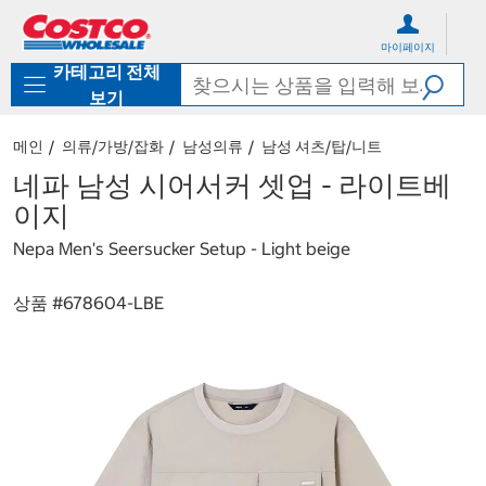
컨
메
텐
뉴
마이페이지
츠
로
카테고리 전체
로
바
바
로
보기
로
가
가
기
메인
의류/가방/잡화
남성의류
남성 셔츠/탑/니트
기
네파 남성 시어서커 셋업 - 라이트베
이지
Nepa Men's Seersucker Setup - Light beige
상품 #
678604-LBE