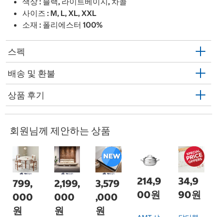
색상 : 블랙, 라이트베이지, 차콜
사이즈 : M, L, XL, XXL
소재 : 폴리에스터 100%
스펙
배송 및 환불
상품 후기
회원님께 제안하는 상품
214,9
34,9
799,
2,199,
3,579
00원
90원
000
000
,000
원
원
원