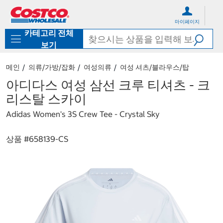
컨
메
텐
뉴
마이페이지
츠
로
카테고리 전체
로
바
바
로
보기
로
가
가
기
메인
의류/가방/잡화
여성의류
여성 셔츠/블라우스/탑
기
아디다스 여성 삼선 크루 티셔츠 - 크
리스탈 스카이
Adidas Women's 3S Crew Tee - Crystal Sky
상품 #
658139-CS