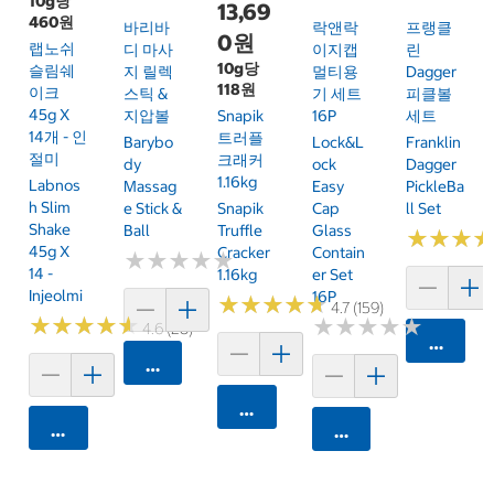
10g당
13,69
460원
바리바
락앤락
프랭클
0원
랩노쉬
디 마사
이지캡
린
10g당
슬림쉐
지 릴렉
멀티용
Dagger
118원
이크
스틱 &
기 세트
피클볼
45g X
지압볼
Snapik
16P
세트
14개 - 인
트러플
Barybo
Lock&L
Franklin
절미
크래커
Dy
Ock
Dagger
1.16kg
Labnos
Massag
Easy
PickleBa
H Slim
E Stick &
Snapik
Cap
Ll Set
Shake
Ball
Truffle
Glass
★
★
★
★
★
★
45g X
Cracker
Contain
★
★
★
★
★
★
★
★
★
★
14 -
1.16kg
Er Set
Injeolmi
16P
★
★
★
★
★
★
★
★
★
★
4.7 (159)
★
★
★
★
★
★
★
★
★
★
★
★
★
★
★
★
★
★
★
★
4.6 (28)
카트에 
카트에 담기
카트에 담기
카트에 담기
카트에 담기