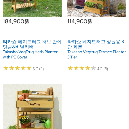
184,900원
114,900원
타카쇼 베지트러그 허브 간이
타카쇼 베지트러그 정원용 3
텃밭&비닐커버
단 화분
Takasho VegTrug Herb Planter
Takasho Vegtrug Terrace Planter
with PE Cover
3 Tier
★
★
★
★
★
★
★
★
★
★
★
★
★
★
★
★
★
★
★
★
5.0 (2)
4.2 (6)