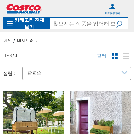
컨
메
텐
뉴
마이페이지
츠
로
카테고리 전체
로
바
바
로
보기
로
가
가
기
메인
베지트러그
기
필터
1 - 3 / 3
정렬 :