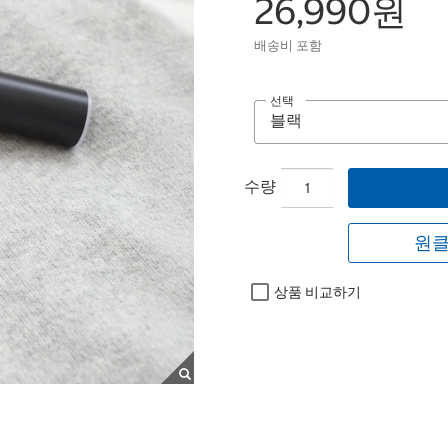
26,990원
배송비 포함
선택
수량
원클
상품 비교하기