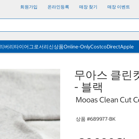
회원가입
온라인등록
매장 찾기
매장 이벤트
딜리버리
타이어
그로서리
신상품
Online-Only
CostcoDirect
Apple
무아스 클린컷
- 블랙
Mooas Clean Cut Co
상품 #
689977-BK