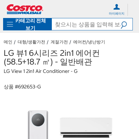
컨
메
텐
뉴
마이페이지
츠
로
카테고리 전체
로
바
바
로
보기
로
가
가
기
메인
대형/생활가전
계절가전
에어컨/냉난방기
기
LG 뷰1 6시리즈 2in1 에어컨
(58.5+18.7 ㎡) - 일반배관
LG View 1 2in1 Air Conditioner - G
상품 #
692653-G