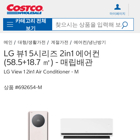
컨
메
텐
뉴
마이페이지
츠
로
카테고리 전체
로
바
바
로
보기
로
가
가
기
메인
대형/생활가전
계절가전
에어컨/냉난방기
기
LG 뷰1 5시리즈 2in1 에어컨
(58.5+18.7 ㎡) - 매립배관
LG View 1 2in1 Air Conditioner - M
상품 #
692654-M