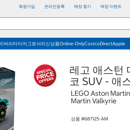
회원가입
온라인등록
매장 찾기
매장 이벤트
딜리버리
타이어
그로서리
신상품
Online-Only
CostcoDirect
Apple
레고 애스턴 
코 SUV - 
LEGO Aston Martin 
Martin Valkyrie
상품 #
687125-AM