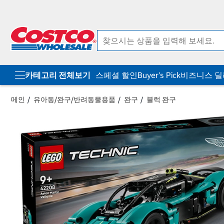
컨
메
텐
뉴
츠
로
로
바
바
로
로
가
가
기
기
카테고리 전체보기
스페셜 할인
Buyer's Pick
비즈니스 
메인
유아동/완구/반려동물용품
완구
블럭 완구