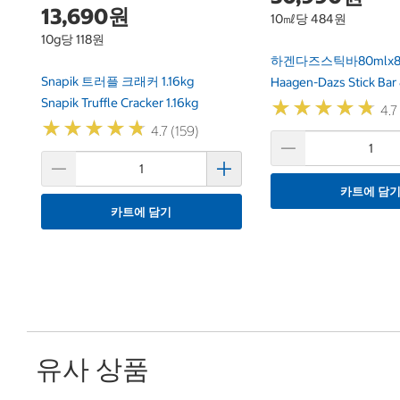
13,690원
10㎖당 484원
10g당 118원
하겐다즈스틱바80mlx
Snapik 트러플 크래커 1.16kg
Haagen-Dazs Stick Bar
Snapik Truffle Cracker 1.16kg
★
★
★
★
★
★
★
★
★
★
4.7
★
★
★
★
★
★
★
★
★
★
4.7 (159)
카트에 담
카트에 담기
유사 상품