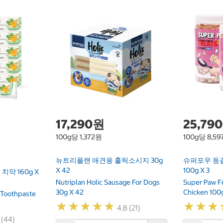
17,290원
25,79
100g당 1,372원
100g당 8,5
뉴트리플랜 애견용 홀릭소시지 30g
슈퍼포우 동
X 42
100g X 3
약 160g X
Nutriplan Holic Sausage For Dogs
Super Paw F
30g X 42
Chicken 100g
 Toothpaste
★
★
★
★
★
★
★
★
★
★
★
★
★
★
★
★
4.8 (21)
 (44)