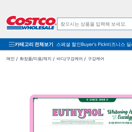
컨
메
텐
뉴
츠
로
로
바
바
로
로
가
가
기
기
카테고리 전체보기
스페셜 할인
Buyer's Pick
비즈니스 
메인
화장품/미용/제지
바디/구강케어
구강케어