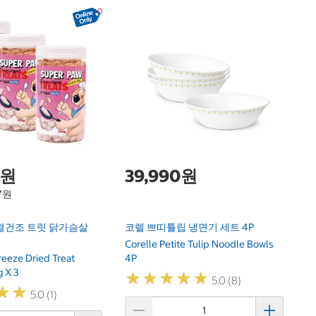
1
메
1
Me
To
0원
39,990원
97원
결건조 트릿 닭가슴살
코렐 쁘띠튤립 냉면기 세트 4P
Corelle Petite Tulip Noodle Bowls
reeze Dried Treat
4P
 X 3
★
★
★
★
★
★
★
★
★
★
5.0 (8)
★
★
★
★
5.0 (1)