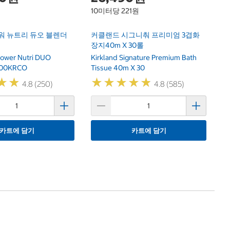
10미터당 221원
워 뉴트리 듀오 블렌더
커클랜드 시그니춰 프리미엄 3겹화
장지40m X 30롤
Power Nutri DUO
Kirkland Signature Premium Bath
100KRCO
Tissue 40m X 30
★
★
★
★
★
★
★
★
★
★
★
★
★
★
4.8 (250)
4.8 (585)
카트에 담기
카트에 담기