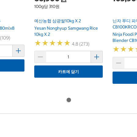
100g당 310원
8
예산농협 삼광쌀10kg X 2
닌자 푸디 파
CB100KRCO
 80mlx8
Yesan Nonghyup Samgwang Rice
10kg X 2
Ninja Foodi 
 (109)
Blender CB
★
★
★
★
★
★
★
★
★
★
4.8 (273)
★
★
★
★
★
★
기
카트에 담기