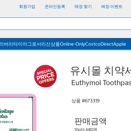
회원가입
온라인등록
매장 찾기
매장 이벤트
딜리버리
타이어
그로서리
신상품
Online-Only
CostcoDirect
Apple
유시몰 치약세트
Euthymol Toothpas
상품 #
673319
판매금액
10g당 680원