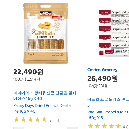
Costco Grocery
22,490원
26,490원
100g당 3,514원
10g당 331원
파미데이즈 황태유산균 덴탈껌 밀키
베이스 16g X 40
레드씰 프로폴리스 민트 치
5
Palmy Days Dried Pollack Dental
Pie 16g X 40
Red Seal Propolis Mint
160g X 5
★
★
★
★
★
★
★
★
★
★
5.0 (4)
★
★
★
★
★
★
★
★
★
★
4.8