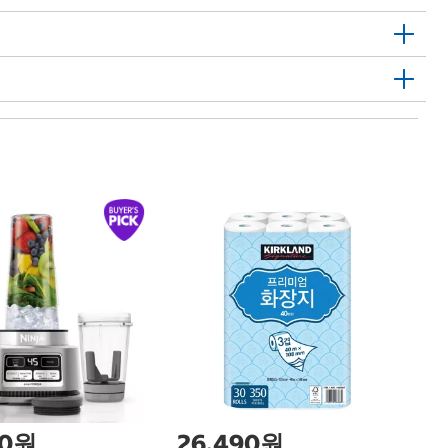
바
Ba
00원
26,490원