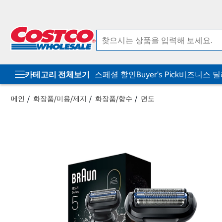
컨
메
텐
뉴
츠
로
로
바
바
로
로
가
가
기
기
카테고리 전체보기
스페셜 할인
Buyer's Pick
비즈니스 
메인
화장품/미용/제지
화장품/향수
면도