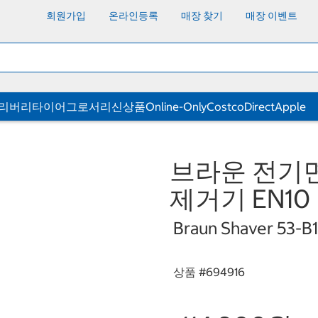
회원가입
온라인등록
매장 찾기
매장 이벤트
딜리버리
타이어
그로서리
신상품
Online-Only
CostcoDirect
Apple
브라운 전기면도
제거기 EN10
Braun Shaver 53-B
상품 #
694916