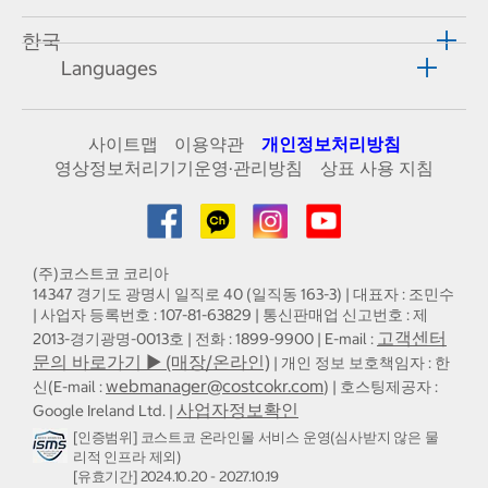
한국
Languages
사이트맵
이용약관
개인정보처리방침
영상정보처리기기운영·관리방침
상표 사용 지침
(주)코스트코 코리아
14347 경기도 광명시 일직로 40 (일직동 163-3) | 대표자 : 조민수
| 사업자 등록번호 : 107-81-63829 | 통신판매업 신고번호 : 제
고객센터
2013-경기광명-0013호 | 전화 : 1899-9900 | E-mail :
문의 바로가기 ▶ (매장/온라인)
| 개인 정보 보호책임자 : 한
webmanager@costcokr.com
신(E-mail :
) | 호스팅제공자 :
사업자정보확인
Google Ireland Ltd. |
[인증범위] 코스트코 온라인몰 서비스 운영(심사받지 않은 물
리적 인프라 제외)
[유효기간] 2024.10.20 - 2027.10.19