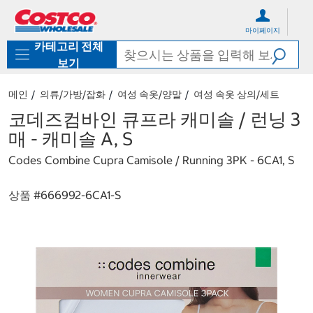
컨
메
텐
뉴
마이페이지
츠
로
카테고리 전체
로
바
바
로
보기
로
가
가
기
메인
의류/가방/잡화
여성 속옷/양말
여성 속옷 상의/세트
기
코데즈컴바인 큐프라 캐미솔 / 런닝 3
매 - 캐미솔 A, S
Codes Combine Cupra Camisole / Running 3PK - 6CA1, S
상품 #
666992-6CA1-S