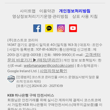
사이트맵
이용약관
개인정보처리방침
영상정보처리기기운영·관리방침
상표 사용 지침
(주)코스트코 코리아
14347 경기도 광명시 일직로 40 (일직동 163-3) | 대표자 : 조민수
| 사업자 등록번호 : 107-81-63829 | 통신판매업 신고번호 : 제
고객센터
2013-경기광명-0013호 | 전화 : 1899-9900 | E-mail :
문의 바로가기 ▶ (매장/온라인)
| 개인 정보 보호책임자 : 한
webmanager@costcokr.com
신(E-mail :
) | 호스팅제공자 :
사업자정보확인
Google Ireland Ltd. |
[인증범위] 코스트코 온라인몰 서비스 운영(심사받지 않은 물
리적 인프라 제외)
[유효기간] 2024.10.20 - 2027.10.19
KEB 하나은행 구매 안전서비스
회원님은 안전거래를 위해 실시간 계좌이체 결제시 코스트코에
서 가입한 KEB 하나은행의 구매안전서비스(채무지급보증)를 이
용하실 수 있습니다.