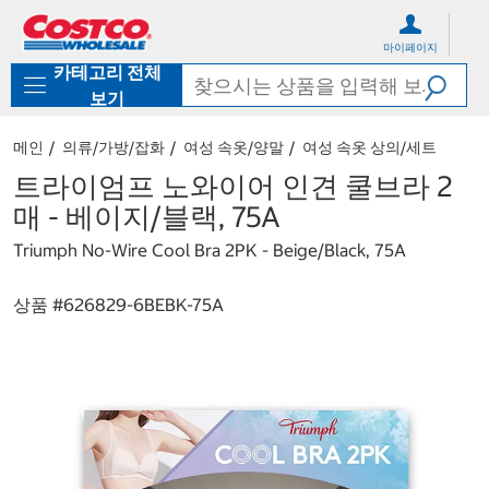
컨
메
텐
뉴
마이페이지
츠
로
카테고리 전체
로
바
바
로
보기
로
가
가
기
메인
의류/가방/잡화
여성 속옷/양말
여성 속옷 상의/세트
기
트라이엄프 노와이어 인견 쿨브라 2
매 - 베이지/블랙, 75A
Triumph No-Wire Cool Bra 2PK - Beige/Black, 75A
상품 #
626829-6BEBK-75A