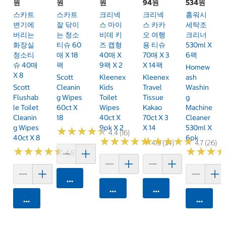
원
원
원
94원
534원
스카트
스카트
크리넥
크리넥
홈워시
변기에
잘 닦이
스 마이
스 카카
세탁조
버리는
는 청소
비데 키
오 여행
크리너
화장실
티슈 60
즈 캡형
용 티슈
530ml X
청소티
매 X 18
40매 X
70매 X 3
6팩
슈 40매
팩
9팩 X 2
X 14팩
Homew
X 8
Scott
Kleenex
Kleenex
Ash
Scott
Cleanin
Kids
Travel
Washin
Flushab
G Wipes
Toilet
Tissue
G
Le Toilet
60ct X
Wipes
Kakao
Machine
Cleanin
18
40ct X
70ct X 3
Cleaner
G Wipes
9pk X 2
X 14
530ml X
★
★
★
★
★
★
★
★
★
★
4.4 (16)
40ct X 8
6pk
★
★
★
★
★
★
★
★
★
★
★
★
★
★
★
★
★
★
★
★
4.9 (34)
4.7 (26)
★
★
★
★
★
★
★
★
★
★
★
★
★
★
★
★
4.5 (15)
카트에 담기
카트에 담기
카트에 담기
카트에 담기
카트에 