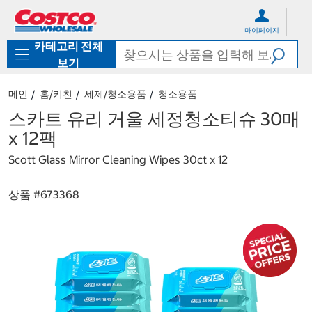
컨
메
텐
뉴
마이페이지
츠
로
카테고리 전체
로
바
바
로
보기
로
가
가
기
메인
홈/키친
세제/청소용품
청소용품
기
스카트 유리 거울 세정청소티슈 30매
x 12팩
Scott Glass Mirror Cleaning Wipes 30ct x 12
상품 #
673368