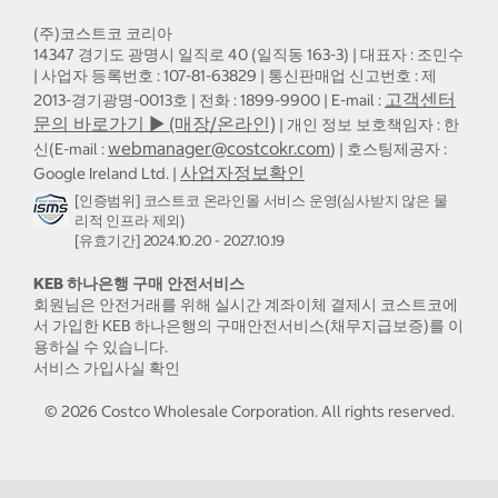
(주)코스트코 코리아
14347 경기도 광명시 일직로 40 (일직동 163-3) | 대표자 : 조민수
| 사업자 등록번호 : 107-81-63829 | 통신판매업 신고번호 : 제
고객센터
2013-경기광명-0013호 | 전화 : 1899-9900 | E-mail :
문의 바로가기 ▶ (매장/온라인)
| 개인 정보 보호책임자 : 한
webmanager@costcokr.com
신(E-mail :
) | 호스팅제공자 :
사업자정보확인
Google Ireland Ltd. |
[인증범위] 코스트코 온라인몰 서비스 운영(심사받지 않은 물
리적 인프라 제외)
[유효기간] 2024.10.20 - 2027.10.19
KEB 하나은행 구매 안전서비스
회원님은 안전거래를 위해 실시간 계좌이체 결제시 코스트코에
서 가입한 KEB 하나은행의 구매안전서비스(채무지급보증)를 이
용하실 수 있습니다.
서비스 가입사실 확인
©
2026
Costco Wholesale Corporation.
All rights reserved.