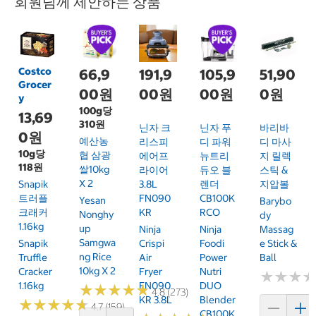
회원님께 제안하는 상품
Costco
66,9
191,9
105,9
51,90
Grocer
00원
00원
00원
0원
y
100g당
13,69
310원
닌자 크
닌자 푸
바리바
0원
예산농
리스피
디 파워
디 마사
10g당
협 삼광
에어프
뉴트리
지 릴렉
118원
쌀10kg
라이어
듀오 블
스틱 &
X 2
Snapik
3.8L
렌더
지압볼
트러플
FN090
CB100K
Yesan
Barybo
크래커
KR
RCO
Nonghy
Dy
1.16kg
Up
Ninja
Ninja
Massag
Samgwa
Snapik
Crispi
Foodi
E Stick &
Ng Rice
Truffle
Air
Power
Ball
10kg X 2
Cracker
Fryer
Nutri
★
★
★
★
★
★
1.16kg
FN090
DUO
★
★
★
★
★
★
★
★
★
★
4.8 (273)
KR 3.8L
Blender
★
★
★
★
★
★
★
★
★
★
4.7 (159)
CB100K